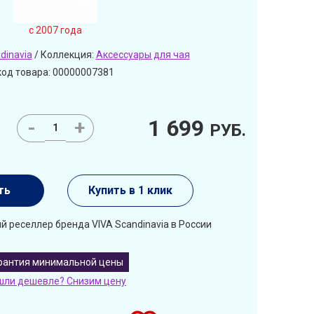
c 2007 года
dinavia
/ Коллекция:
Аксессуары для чая
код товара: 00000007381
1 699
-
+
РУБ.
ть
Купить в 1 клик
 реселлер бренда VIVA Scandinavia в России
рантия минимальной цены
шли дешевле? Снизим цену