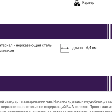
Курьер
атериал - нержавеющая сталь
длина - 6,4 см
 силикон
той стандарт в заваривании чая. Никаких хрупких и неудобных дета
 нержавеющая сталь и не содержащий БФА силикон. Просто засыпа
жку и завариваем чашечку чая, которая станет частью нашего утр