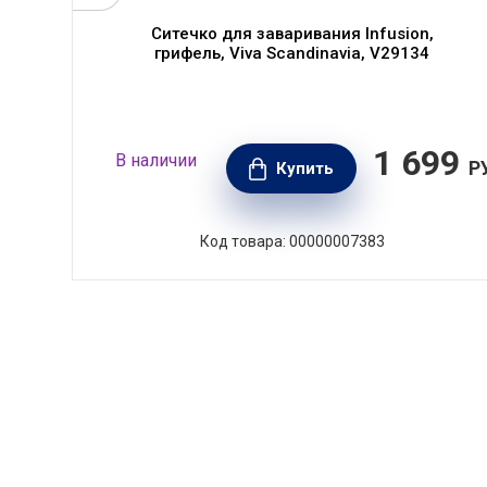
Ситечко для заваривания Infusion,
грифель, Viva Scandinavia, V29134
90
1 699
В наличии
РУБ.
Р
Купить
Код товара: 00000007383