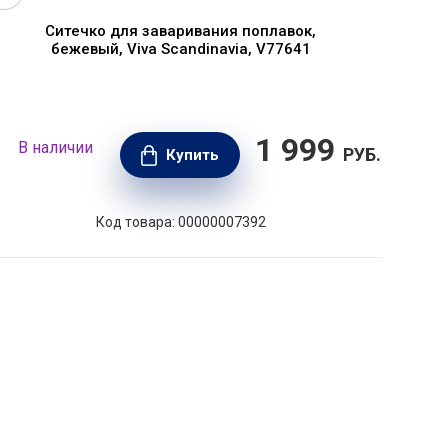
Ситечко для заваривания поплавок,
бежевый, Viva Scandinavia, V77641
1 999
В наличии
В н
РУБ.
Купить
Код товара: 00000007392