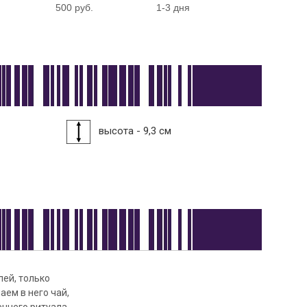
500 руб.
1-3 дня
высота - 9,3 см
лей, только
ем в него чай,
еннего ритуала.