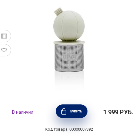
Ситечко для заваривания поплавок,
1 999
РУБ.
Купить
В наличии
бежевый, Viva Scandinavia, V77641
Код товара: 00000007392