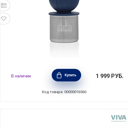
Ситечко для заваривания чая "Поплавок"
1 999
РУБ.
Купить
В наличии
8х3,8 см, материал нержавеющая сталь +
силикон, Viva Scandinavia, Дания, V77652
Код товара: 00000016560