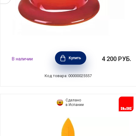
Фильтр для заваривания кофе пуровер,
4 200
РУБ.
Купить
В наличии
материал керамика, цвет оранжевый, Le
Creuset, Франция, 61223000900005
Код товара: 00000025557
Сделано
в Испании