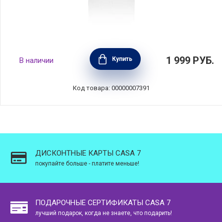
Ситечко для заваривания поплавок, белый,
1 999
РУБ.
Купить
В наличии
Viva Scandinavia, V77602
Код товара: 00000007391
ДИСКОНТНЫЕ КАРТЫ CASA 7
покупайте больше - платите меньше!
ПОДАРОЧНЫЕ СЕРТИФИКАТЫ CASA 7
лучший подарок, когда не знаете, что подарить!