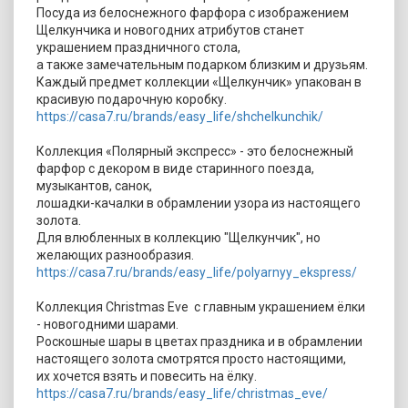
Посуда из белоснежного фарфора с изображением
Щелкунчика и новогодних атрибутов станет
украшением праздничного стола,
а также замечательным подарком близким и друзьям.
Каждый предмет коллекции «Щелкунчик» упакован в
красивую подарочную коробку.
https://casa7.ru/brands/easy_life/shchelkunchik/
Коллекция «Полярный экспресс» - это белоснежный
фарфор с декором в виде старинного поезда,
музыкантов, санок,
лошадки-качалки в обрамлении узора из настоящего
золота.
Для влюбленных в коллекцию "Щелкунчик", но
желающих разнообразия.
https://casa7.ru/brands/easy_life/polyarnyy_ekspress/
Коллекция Christmas Eve с главным украшением ёлки
- новогодними шарами.
Роскошные шары в цветах праздника и в обрамлении
настоящего золота смотрятся просто настоящими,
их хочется взять и повесить на ёлку.
https://casa7.ru/brands/easy_life/christmas_eve/