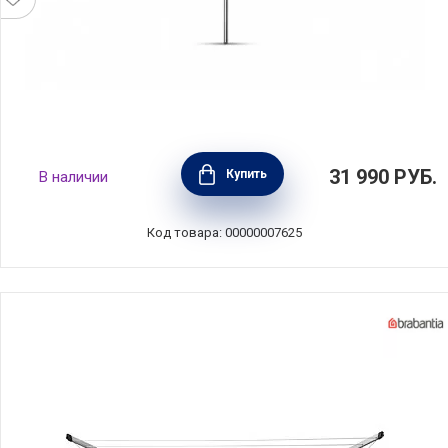
Уличная сушилка Essential с чехлом 40
31 990
РУБ.
Купить
В наличии
метров навески, Brabantia, Бельгия, 323201
Код товара: 00000007625