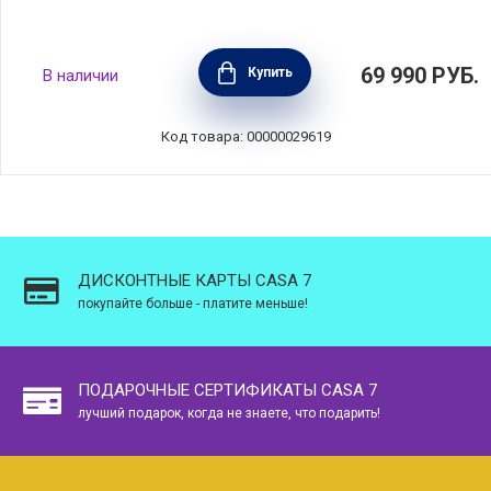
Уличная сушилка Lift-O-Matic Advance, 60 м,
69 990
РУБ.
Купить
В наличии
алюминий, Brabantia, 117145
Код товара: 00000029619
ДИСКОНТНЫЕ КАРТЫ CASA 7
покупайте больше - платите меньше!
ПОДАРОЧНЫЕ СЕРТИФИКАТЫ CASA 7
лучший подарок, когда не знаете, что подарить!