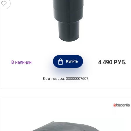
Основание для установки сушилки в бетон
4 490
РУБ.
Купить
В наличии
для сушилок Lift-o-Matic Advance и Smartlift,
материал пластик, Brabantia, Бельгия,
270246
Код товара: 00000007607