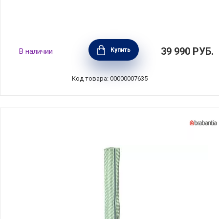
Уличная сушилка Lift-O-Matic 60 метров
39 990
РУБ.
Купить
В наличии
навески, Brabantia, Бельгия, 311000
Код товара: 00000007635