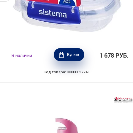
Набор из 3-х контейнеров герметичных KLIP
1 678
РУБ.
Купить
В наличии
IT+ 0,18 л, материал пластик, Sistema, Новая
Зеландия, SI881523
Код товара: 00000027741