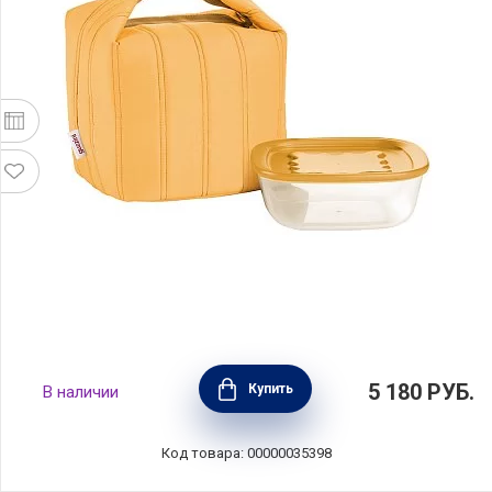
Набор из термосумки и контейнера Handy
5 180
РУБ.
Купить
В наличии
Bio 1,4 л, желтый, полиэстер+пластик,
Guzzini, Италия, 032915236
Код товара: 00000035398