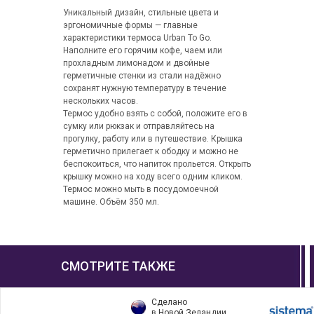
Уникальный дизайн, стильные цвета и
эргономичные формы — главные
характеристики термоса Urban To Go.
Наполните его горячим кофе, чаем или
прохладным лимонадом и двойные
герметичные стенки из стали надёжно
сохранят нужную температуру в течение
нескольких часов.
Термос удобно взять с собой, положите его в
сумку или рюкзак и отправляйтесь на
прогулку, работу или в путешествие. Крышка
герметично прилегает к ободку и можно не
беспокоиться, что напиток прольется. Открыть
крышку можно на ходу всего одним кликом.
Термос можно мыть в посудомоечной
машине. Объём 350 мл.
СМОТРИТЕ ТАКЖЕ
Сделано
в Новой Зеландии