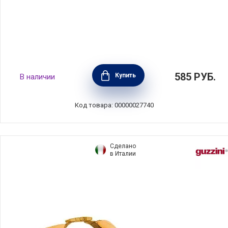
Контейнер гермитичный KLIP IT+ 0,18 л,
585
РУБ.
Купить
В наличии
материал пластик, Sistema, Новая
Зеландия, SI881520
Код товара: 00000027740
Сделано
в Италии