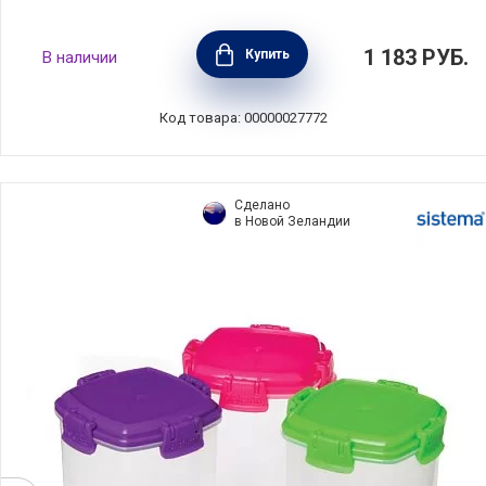
Набор из 3-х емкостей для соуса 0,035 л,
1 183
РУБ.
Купить
В наличии
материал пластик, Sistema, Новая
Зеландия, SI21475
Код товара: 00000027772
Сделано
в Новой Зеландии