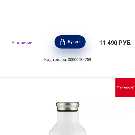
Набор для завтрака и обеда Make & Take,
11 490
РУБ.
Купить
В наличии
тёмно-серый, пластик, Brabantia, 206740
Код товара: 00000034759