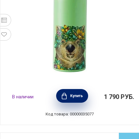
Термос-бутылка вакуумная "Живая планета,
1 790
РУБ.
Купить
В наличии
вомбат", объем 0,5 л, нержавеющая сталь,
Maxwell & Williams, MW890-JR0199
Код товара: 00000035077