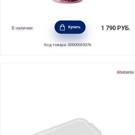
Термос-бутылка вакуумная "Живая планета,
1 790
РУБ.
Купить
В наличии
попугай", объем 0,5 л, нержавеющая сталь,
Maxwell & Williams, MW890-JR0196
Код товара: 00000035076