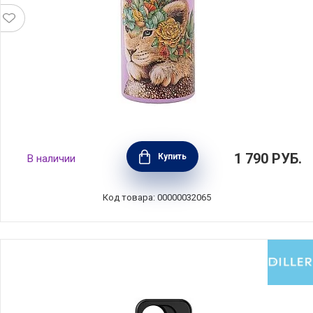
Термос-бутылка вакуумная "Живая планета,
1 790
РУБ.
Купить
В наличии
львенок", объем 0,5 л, нержавеющая сталь,
Maxwell & Williams, MW890-JR0192
Код товара: 00000032065