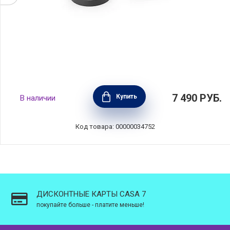
Набор для ланча Make & Take, тёмно-серый,
7 490
РУБ.
Купить
В наличии
пластик, Brabantia, 206665
Код товара: 00000034752
ДИСКОНТНЫЕ КАРТЫ CASA 7
покупайте больше - платите меньше!