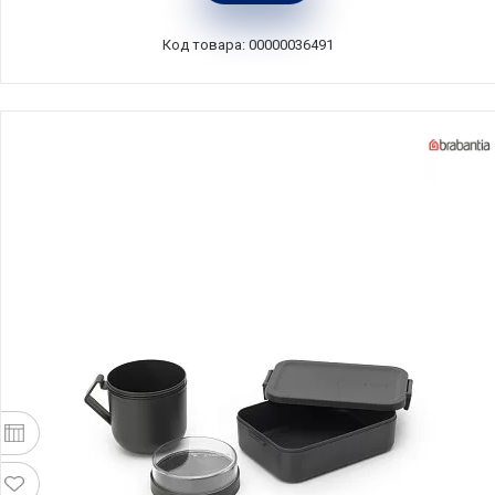
D9577-630_silver
Код товара: 00000036491