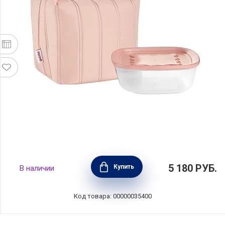
Набор из термосумки и контейнера Handy
5 180
РУБ.
Купить
В наличии
Bio 1,4 л, розовый, полиэстер+пластик,
Guzzini, Италия, 032915251
Код товара: 00000035400