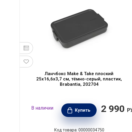
Ланчбокс Make & Take плоский
25х16,6х3,7 см, тёмно-серый, пластик,
Brabantia, 202704
90
2 990
В наличии
РУБ.
Р
Купить
Код товара: 00000034750