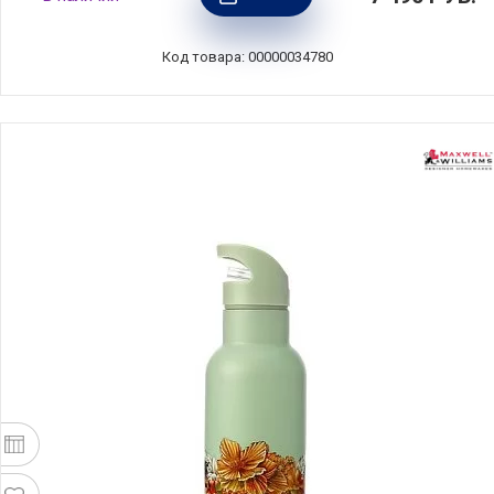
228667
Код товара: 00000034780