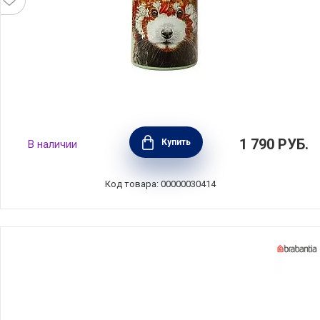
Термос-бутылка вакуумная "Живая планета,
1 790
РУБ.
Купить
В наличии
панда", объем 0,5 л, нержавеющая сталь,
Maxwell & Williams, MW890-JR0139
Код товара: 00000030414