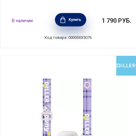
Термос-бутылка вакуумная "Живая планета,
1 790
РУБ.
Купить
В наличии
попугай", объем 0,5 л, нержавеющая сталь,
Maxwell & Williams, MW890-JR0196
Код товара: 00000035076