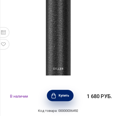
Термобутылка объем 750 мл, цвет черный,
1 680
РУБ.
Купить
В наличии
нержавеющая сталь, Diller, D9578-750_black
Код товара: 00000036492