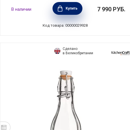
Термокружка Anytime, объем 460 мл, цвет
7 990
РУБ.
Купить
В наличии
серый, нержавеющая сталь, Viva
Scandinavia, Дания, V82045
Код товара: 00000029928
Сделано
в Великобритании