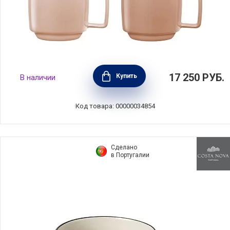
Набор из 6 кружек 350 мл, керамика,
17 250
РУБ.
Купить
В наличии
мультиколор, Staub, Франция, 1029095
Код товара: 00000034854
Сделано
в Португалии