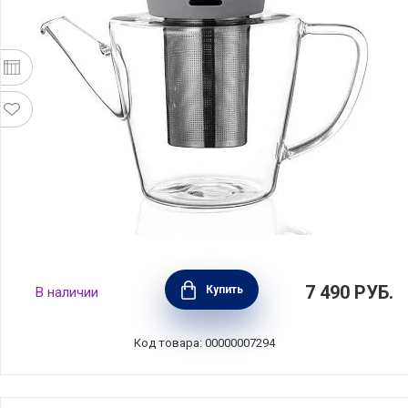
Чайник с ситечком серый, 1,2л, Viva
7 490
РУБ.
Купить
В наличии
Scandinavia, V27833
Код товара: 00000007294