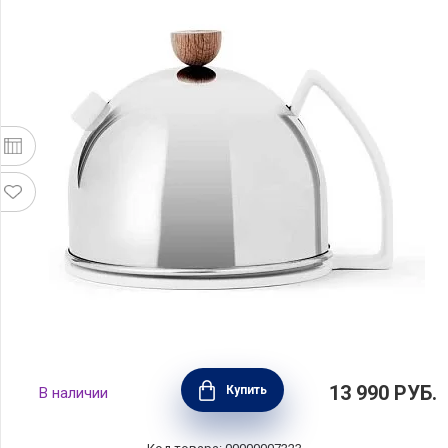
Чайник с ситечком Thomas, 0,9л, Viva
13 990
РУБ.
Купить
В наличии
Scandinavia, V78002