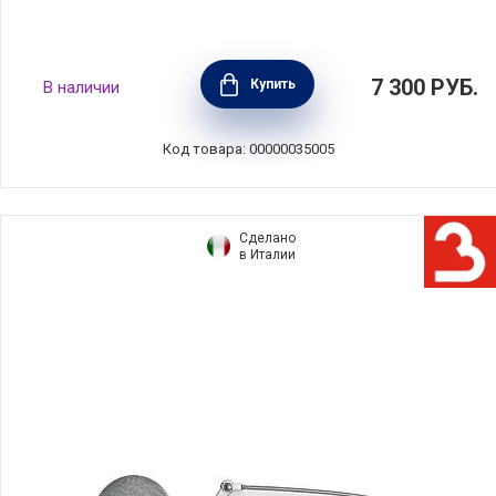
Кофеварка-пуровер для меденного
7 300
РУБ.
Купить
В наличии
приготовления кофе 400 мл, стекло, Kitchen
Craft, Великобритания, LCCOFCARAFE
Код товара: 00000035005
Сделано
в Италии