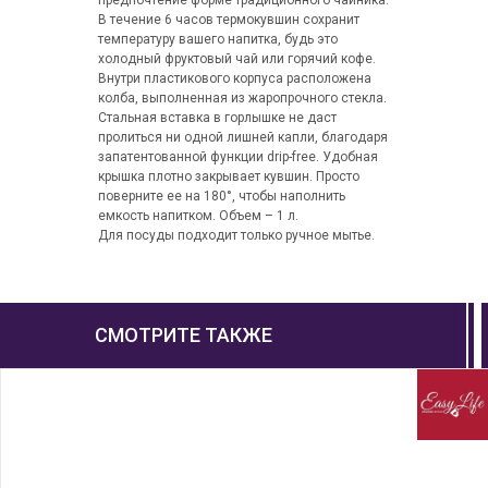
предпочтение форме традиционного чайника.
В течение 6 часов термокувшин сохранит
температуру вашего напитка, будь это
холодный фруктовый чай или горячий кофе.
Внутри пластикового корпуса расположена
колба, выполненная из жаропрочного стекла.
Стальная вставка в горлышке не даст
пролиться ни одной лишней капли, благодаря
запатентованной функции drip-free. Удобная
крышка плотно закрывает кувшин. Просто
поверните ее на 180°, чтобы наполнить
емкость напитком. Объем – 1 л.
Для посуды подходит только ручное мытье.
СМОТРИТЕ ТАКЖЕ