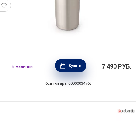
Термобутылка Make & Take 500 мл, тёмно-
7 490
РУБ.
Купить
В наличии
серый, нержавеющая сталь + пластик,
Brabantia, 228643
Код товара: 00000034763