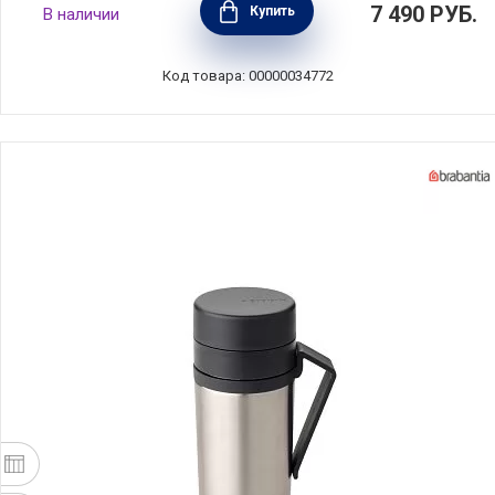
7 490
РУБ.
Купить
В наличии
серый, нержавеющая сталь + пластик,
Brabantia, 228681
Код товара: 00000034772