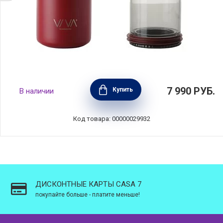
Термокружка Anytime, объем 460 мл, цвет
7 990
РУБ.
Купить
В наличии
бордовый, нержавеющая сталь, Viva
Scandinavia, Дания, V82053
Код товара: 00000029932
ДИСКОНТНЫЕ КАРТЫ CASA 7
покупайте больше - платите меньше!