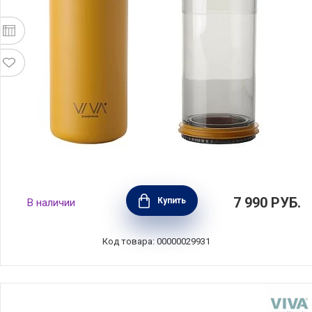
Термокружка Anytime, объем 460 мл, цвет
7 990
РУБ.
Купить
В наличии
оранжевый, нержавеющая сталь, Viva
Scandinavia, Дания, V82052
Код товара: 00000029931