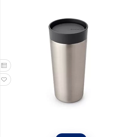
Термокружка Make & Take 360 мл, тёмно-