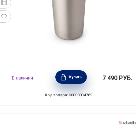
Термокружка Make & Take 360 мл, белый,
7 490
РУБ.
Купить
В наличии
нержавеющая сталь + пластик, Brabantia,
228704
Код товара: 00000034769