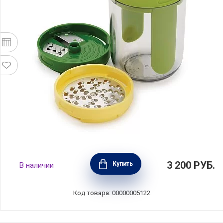
Терка спиралайзер Spiro, 4 предмета,
3 200
РУБ.
Купить
В наличии
Joseph Joseph, Великобритания, 20105
Код товара: 00000005122