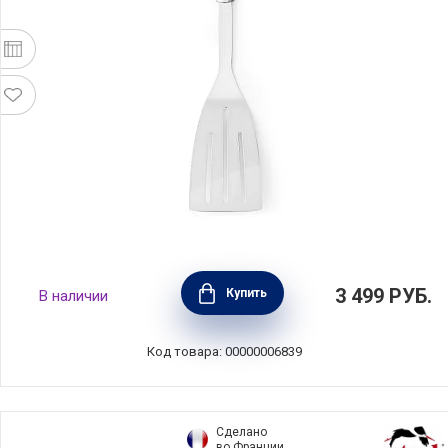
Лопатка с прорезями Profile, сталь, 36см,
3 499
РУБ.
Купить
В наличии
Brabantia, 210181
Код товара: 00000006839
Сделано
во Франции