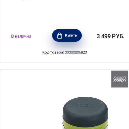
Ложка для мороженого Essential, белый,
3 499
РУБ.
Купить
В наличии
Brabantia, 400346
Код товара: 00000006823