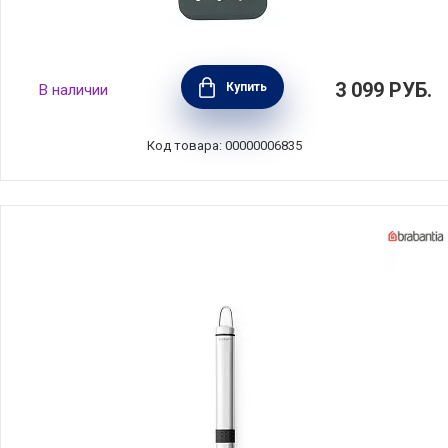
Лопатка большая Essential, черный,
3 099
РУБ.
Купить
В наличии
Brabantia, 400469
Код товара: 00000006835