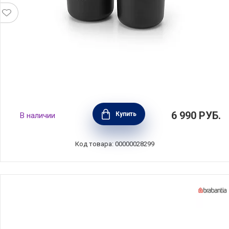
Набор из 3-х емкостей для ванной,
6 990
РУБ.
Купить
В наличии
материал пластик, цвет темно-серый,
Brabantia, Бельгия, 281303
Код товара: 00000028299