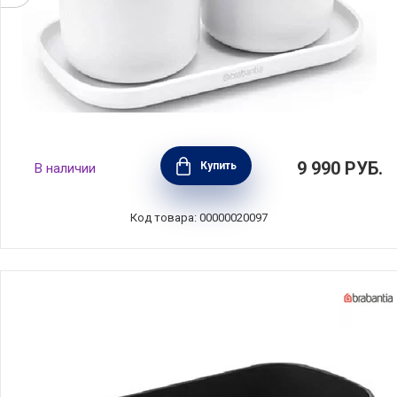
Набор из 3-х аксессуаров для ванной
9 990
РУБ.
Купить
В наличии
комнаты, цвет белый, Brabantia, Бельгия,
280382
Код товара: 00000020097