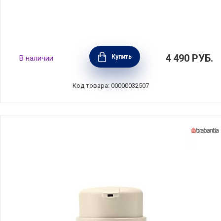
Контейнер для ватных дисков Mindset, цвет
4 490
РУБ.
Купить
В наличии
белый, Brabantia, Бельгия, 303302
Код товара: 00000032507