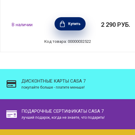
Мыльница Renew 14х8 см, пластик, цвет
2 290
РУБ.
Купить
В наличии
бежевый, Brabantia, Бельгия, 223389
Код товара: 00000032522
ДИСКОНТНЫЕ КАРТЫ CASA 7
покупайте больше - платите меньше!
ПОДАРОЧНЫЕ СЕРТИФИКАТЫ CASA 7
лучший подарок, когда не знаете, что подарить!