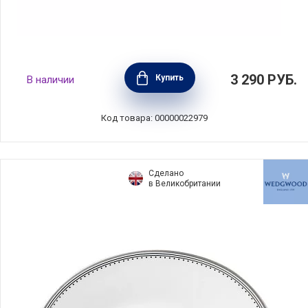
Набор соусников на подставке " Щелкунчик"
3 290
РУБ.
Купить
В наличии
в подарочной упаковке, материал фарфор,
Easy Life, Италия, EL-R2183_NUTC
Код товара: 00000022979
Сделано
в Великобритании