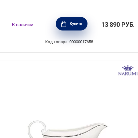
Подставка под соусник Vera Wang Lace
13 890
РУБ.
Купить
В наличии
Platinum 20x16,5x2 см, материал фарфор,
цвет белый, Wedgwood, Великобритания,
50127205606
Код товара: 00000017658