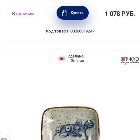
Соусник Vent de Coquelicot 8 см материал
1 078
РУБ.
Купить
В наличии
фарфор, цвет белый, Guy Degrenne,
Франция, 154182
Код товара: 00000019247
Сделано
в Японии