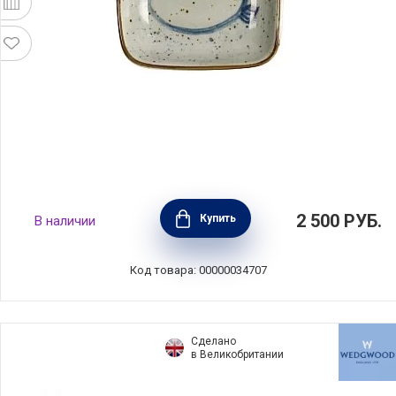
Соусник "Рыба-пузырь" 9 см, фарфор, Tokyo
2 500
РУБ.
Купить
В наличии
Design, Япония, 20608
Код товара: 00000034707
Сделано
в Великобритании