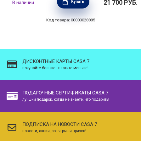
21 700
РУБ.
Купить
В наличии
Jasper Conran Strata, материал фарфор, цвет
белый, Wedgwood, Великобритания,
40021047
Код товара: 00000028885
ДИСКОНТНЫЕ КАРТЫ CASA 7
покупайте больше - платите меньше!
ПОДАРОЧНЫЕ СЕРТИФИКАТЫ CASA 7
лучший подарок, когда не знаете, что подарить!
ПОДПИСКА НА НОВОСТИ CASA 7
новости, акции, розыгрыши призов!