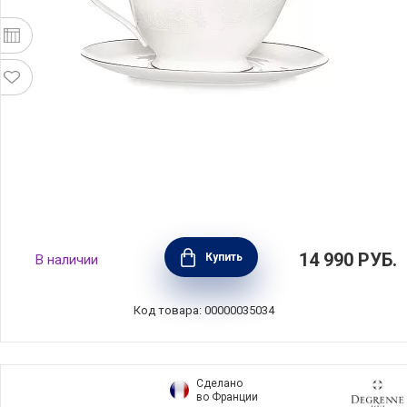
Соусник на подставке "Рошель" 560 мл,
14 990
РУБ.
Купить
В наличии
фарфор костяной, Narumi, Япония, NAR-
50454-59097
Код товара: 00000035034
Сделано
во Франции