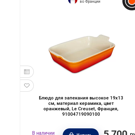
во Франции
,
Блюдо для запекания высокое 19х13
см, материал керамика, цвет
оранжевый, Le Creuset, Франция,
91004719090100
00
5 700
В наличии