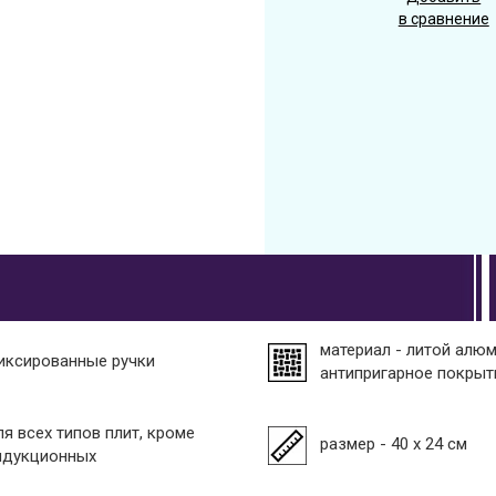
в сравнение
материал - литой алю
иксированные ручки
антипригарное покрыт
ля всех типов плит, кроме
размер - 40 х 24 см
ндукционных