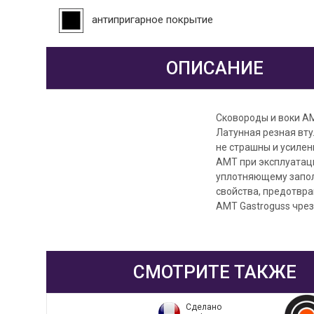
антипригарное покрытие
ОПИСАНИЕ
Сковороды и воки АМ
Латунная резная вту
не страшны и усилен
AMT при эксплуатац
уплотняющему запол
свойства, предотвр
АМТ Gastroguss чрез
СМОТРИТЕ ТАКЖЕ
Сделано