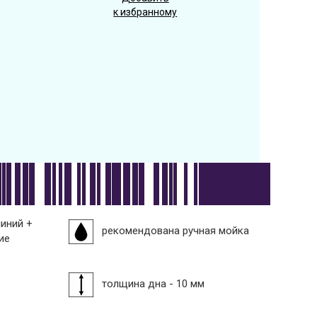
к избранному
миний +
рекомендована ручная мойка
ие
толщина дна - 10 мм