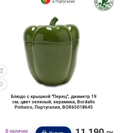
в Португалии
Блюдо с крышкой "Перец", диаметр 19
см, цвет зеленый, керамика, Bordallo
Pinheiro, Португалия, BOR65018645
11 190
В наличии
В н