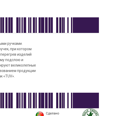
тыми ручками.
учек, при котором
 перегрев изделий
му подслою и
рируют великолепные
ьзованием продукции
к «TUV».
Сделано