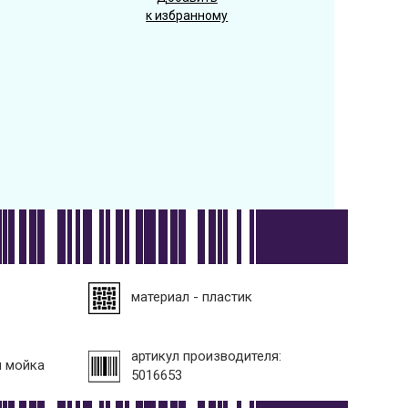
к избранному
материал - пластик
артикул производителя:
я мойка
5016653