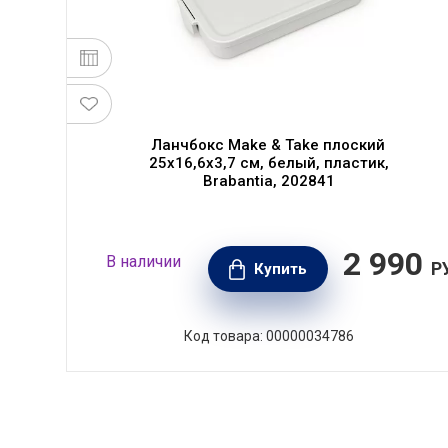
Ланчбокс Make & Take плоский
0
25х16,6х3,7 см, белый, пластик,
Brabantia, 202841
60
2 990
В наличии
РУБ.
Р
Купить
Код товара: 00000034786