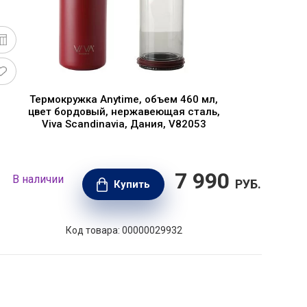
Термокружка Anytime, объем 460 мл,
цвет бордовый, нержавеющая сталь,
2
Viva Scandinavia, Дания, V82053
7 990
В наличии
В н
РУБ.
Купить
Код товара: 00000029932