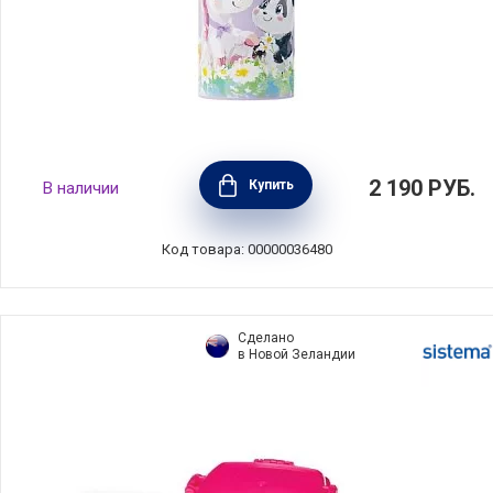
Термос-бутылка вакуумная с переноской
2 190
РУБ.
Купить
В наличии
Friends, объем 520 мл, нержавеющая сталь,
Diller, D9442-520
Код товара: 00000036480
Сделано
в Новой Зеландии