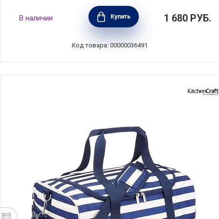
Термобутылка объем 630 мл, цвет
1 680
РУБ.
Купить
В наличии
серебристый, нержавеющая сталь, Diller,
D9577-630_silver
Код товара: 00000036491