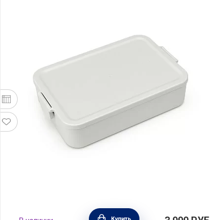
Ланчбокс Make & Take большой 25х16,6х6
Купить