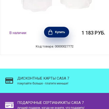
Набор из 3-х емкостей для соуса 0,035 л,
1 183
РУБ.
Купить
В наличии
материал пластик, Sistema, Новая
Зеландия, SI21475
Код товара: 00000027772
ДИСКОНТНЫЕ КАРТЫ CASA 7
покупайте больше - платите меньше!
ПОДАРОЧНЫЕ СЕРТИФИКАТЫ CASA 7
лучший подарок, когда не знаете, что подарить!