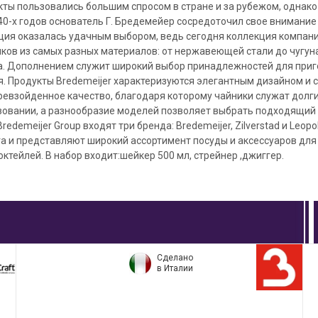
кты пользовались большим спросом в стране и за рубежом, однак
40-х годов основатель Г. Бредемейер сосредоточил свое внимание
ция оказалась удачным выбором, ведь сегодня коллекция компани
ков из самых разных материалов: от нержавеющей стали до чугуна
а. Дополнением служит широкий выбор принадлежностей для при
. Продукты Bredemeijer характеризуются элегантным дизайном и 
ревзойденное качество, благодаря которому чайники служат долг
овании, а разнообразие моделей позволяет выбрать подходящий
Bredemeijer Group входят три бренда: Bredemeijer, Zilverstad и Leop
а и представляют широкий ассортимент посуды и аксессуаров для
октейлей. В набор входит:шейкер 500 мл, стрейнер ,джиггер.
Сделано
в Италии