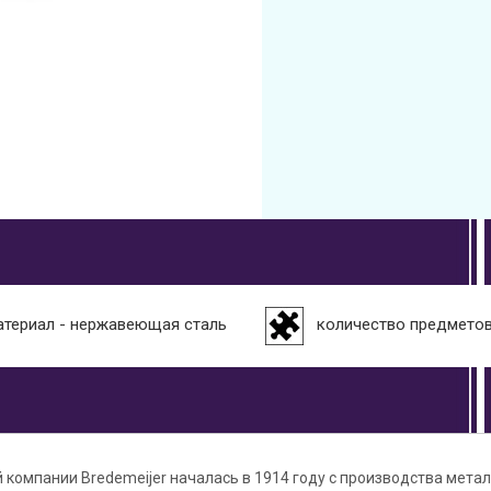
атериал - нержавеющая сталь
количество предметов
 компании Bredemeijer началась в 1914 году с производства мета