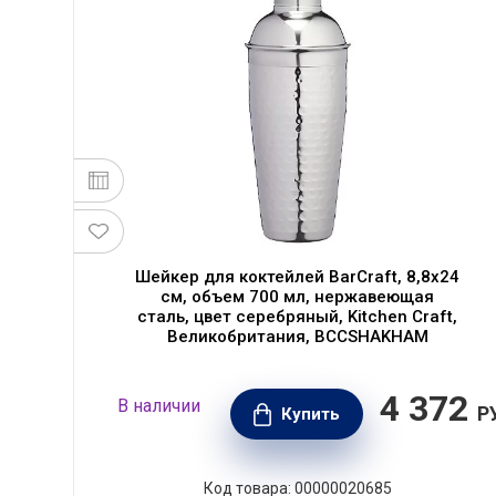
Шейкер для коктейлей BarCraft, 8,8x24
n
см, объем 700 мл, нержавеющая
сталь, цвет серебряный, Kitchen Craft,
Великобритания, BCCSHAKHAM
76
4 372
В наличии
РУБ.
Р
Купить
Код товара: 00000020685