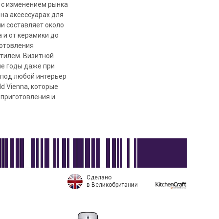
о с изменением рынка
 на аксессуарах для
и составляет около
 и от керамики до
готовления
стилем. Визитной
ие годы даже при
 под любой интерьер
old Viennа, которые
 приготовления и
Сделано
в Великобритании