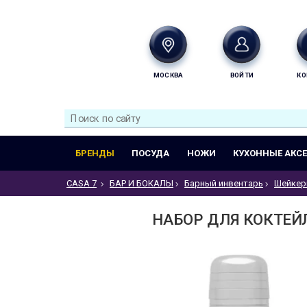
МОСКВА
ВОЙТИ
КО
БРЕНДЫ
ПОСУДА
НОЖИ
КУХОННЫЕ АКС
CASA 7
БАР И БОКАЛЫ
Барный инвентарь
Шейке
НАБОР ДЛЯ КОКТЕЙЛ