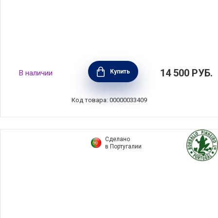
Блюдо круглое на ножке Stacked Organic
14 500
РУБ.
Купить
В наличии
27х12 см, керамика, цвет Cremini, Costa
Nova, 1LOP275E-CRM(1LOP275E-00922J)
Код товара: 00000033409
Сделано
в Португалии