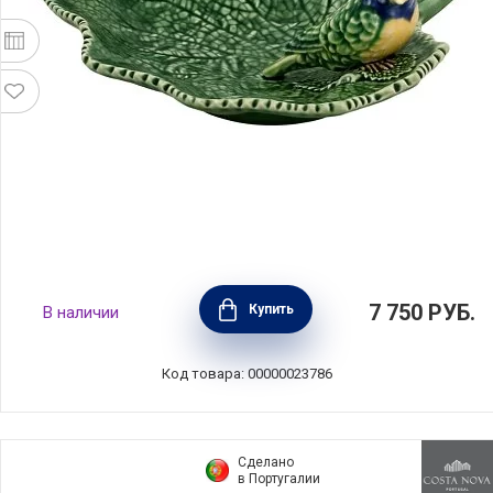
Блюдо "Листья", длина 19 см, цвет зеленый,
7 750
РУБ.
Купить
В наличии
керамика, Bordallo Pinheiro, Португалия,
BOR65002705
Код товара: 00000023786
Сделано
в Португалии