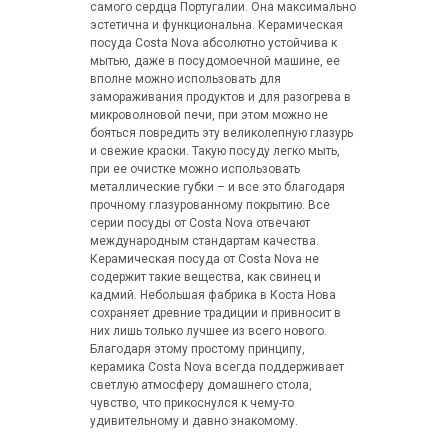
самого сердца Португалии. Она максимально
эстетична и функциональна. Керамическая
посуда Costa Nova абсолютно устойчива к
мытью, даже в посудомоечной машине, ее
вполне можно использовать для
замораживания продуктов и для разогрева в
микроволновой печи, при этом можно не
бояться повредить эту великолепную глазурь
и свежие краски. Такую посуду легко мыть,
при ее очистке можно использовать
металлические губки – и все это благодаря
прочному глазурованному покрытию. Все
серии посуды от Costa Nova отвечают
международным стандартам качества.
Керамическая посуда от Costa Nova не
содержит такие вещества, как свинец и
кадмий. Небольшая фабрика в Коста Нова
сохраняет древние традиции и привносит в
них лишь только лучшее из всего нового.
Благодаря этому простому принципу,
керамика Costa Nova всегда поддерживает
светлую атмосферу домашнего стола,
чувство, что прикоснулся к чему-то
удивительному и давно знакомому.