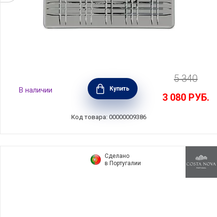
5 340
Блюдо квадратное Square 28х28 см,
Купить
В наличии
хрусталь, цвет серый, Nachtmann, 101451
3 080
РУБ.
Код товара: 00000009386
Сделано
в Португалии