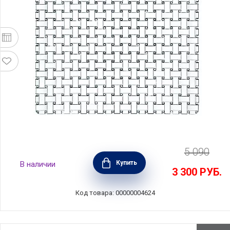
5 090
Квадратная тарелка-блюдо Bossa Nova
Купить
В наличии
28х28 см, хрусталь, Nachtmann, 81398
3 300
РУБ.
Код товара: 00000004624