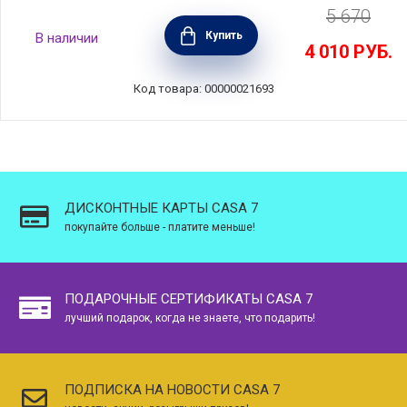
5 670
Блюдо прямоугольное Alentejo, размер
Купить
В наличии
31x10 см, материал керамика, цвет белый,
4 010
РУБ.
Costa Nova, Португалия, TR311-WHT(TR311-
00201Z)
Код товара: 00000021693
ДИСКОНТНЫЕ КАРТЫ CASA 7
покупайте больше - платите меньше!
ПОДАРОЧНЫЕ СЕРТИФИКАТЫ CASA 7
лучший подарок, когда не знаете, что подарить!
ПОДПИСКА НА НОВОСТИ CASA 7