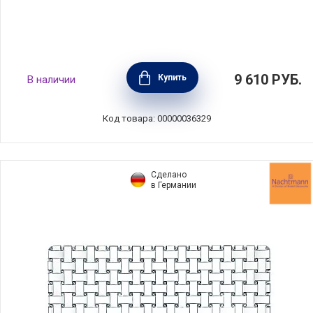
Блюдо Madeira 33,5x17,5 см, керамика, цвет
9 610
РУБ.
Купить
В наличии
кремовый, Costa Nova, Португалия, BOR341-
CRM(BOR341-00422T)
Код товара: 00000036329
Сделано
в Германии