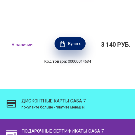
Чаша Notos 9 см материал керамика, цвет
3 140
РУБ.
Купить
В наличии
белый, Costa Nova, Португалия, NRC091-
DNP(NRC091-01312F)
Код товара: 00000014634
ДИСКОНТНЫЕ КАРТЫ CASA 7
покупайте больше - платите меньше!
ПОДАРОЧНЫЕ СЕРТИФИКАТЫ CASA 7