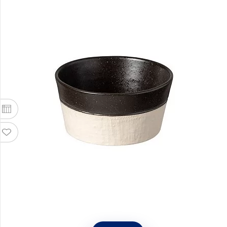
Чаша Notos 12 см материал керамика, цвет