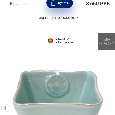
3 660
РУБ.
Купить
В наличии
черный, Costa Nova, Португалия, NSS121-
LTB(NSS121-01312G)
Код товара: 00000014629
Сделано
в Португалии