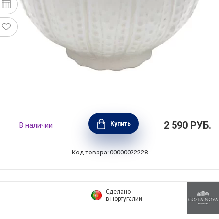
Чаша Aparte 11 см, материал керамика, цвет
2 590
РУБ.
Купить
В наличии
черный, Costa Nova, Португалия, MRC111-
WHI(MRC111-02203B)
Код товара: 00000022228
Сделано
в Португалии