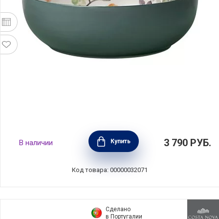
Салатник большой Arcadia 25 см, каменная
3 790
РУБ.
Купить
В наличии
керамика, Maxwell & Williams, Австралия,
MW696-DR0522
Код товара: 00000032071
Сделано
в Португалии