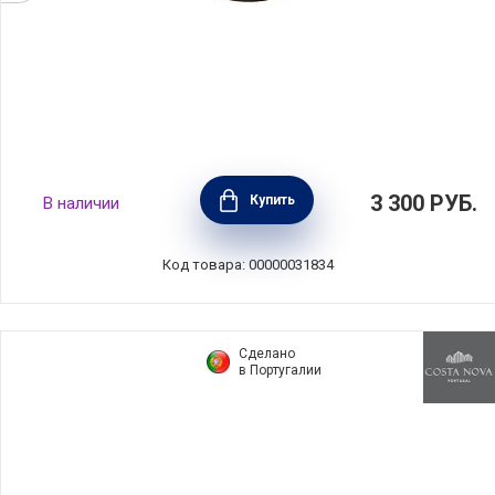
Чаша Monterosa 19 см, керамика, цвет
3 300
РУБ.
Купить
В наличии
шоколадный латте, Costa Nova, Португалия,
XOS191-CHO(XOS191-01018W)
Код товара: 00000031834
Сделано
в Португалии