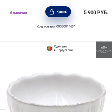
Чаша Notos 16 см материал керамика, цвет
5 900
РУБ.
Купить
В наличии
черный, Costa Nova, Португалия, NSS161-
LTB(NSS161-01312G)
Код товара: 00000014631
Сделано
в Португалии