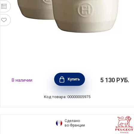
Набор из 2-х рамекинов №10, материал
5 130
РУБ.
Купить
В наличии
керамика, диаметр 10,5 см, цвет кремовый,
Emile Henry, Франция, 024010
Код товара: 00000005975
Сделано
во Франции