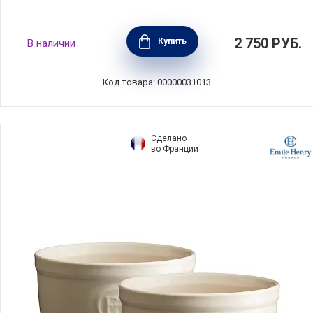
Блюдо для крем-брюле 13 см, цвет вишня,
2 750
РУБ.
Купить
В наличии
керамика, Le Creuset, Франция,
91016513060100
Код товара: 00000031013
Сделано
во Франции