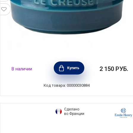
Рамекин 200 мл, цвет лазурь, керамика, Le
2 150
РУБ.
Купить
В наличии
Creuset, Франция, 70403206420099
Код товара: 00000030884
Сделано
во Франции