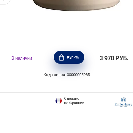
Набор из двух рамекинов №12, материал
3 970
РУБ.
Купить
В наличии
керамика, диаметр 12см, цвет кремовый,
Emile Henry, Франция, 024013
Код товара: 00000005985
Сделано
во Франции