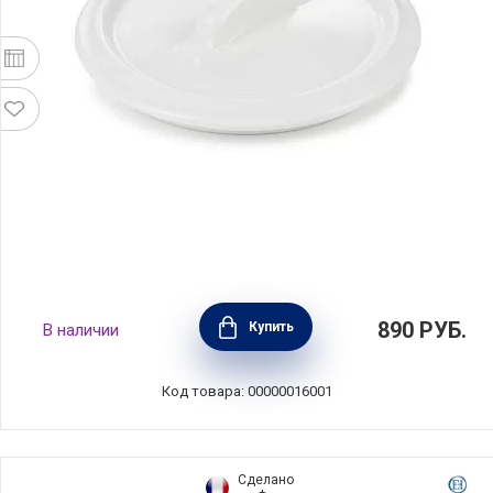
Крышка для кокотницы круглая Belle
890
РУБ.
Купить
В наличии
Cuisine, фарфор, 10 см, цвет белый, Revol,
Франция, 643708
Код товара: 00000016001
Сделано