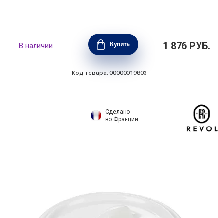
Рамекин City Square, диаметр 7,8 см,
1 876
РУБ.
Купить
В наличии
материал керамика, цвет серый, T&G,
Великобритания, 18411
Код товара: 00000019803
Сделано
во Франции