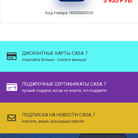
3 935
РУБ.
Costa Nova, 2VGH151-CAN(2VGH151-00922T)
Код товара: 00000033510
ДИСКОНТНЫЕ КАРТЫ CASA 7
покупайте больше - платите меньше!
ПОДАРОЧНЫЕ СЕРТИФИКАТЫ CASA 7
лучший подарок, когда не знаете, что подарить!
ПОДПИСКА НА НОВОСТИ CASA 7
новости, акции, розыгрыши призов!