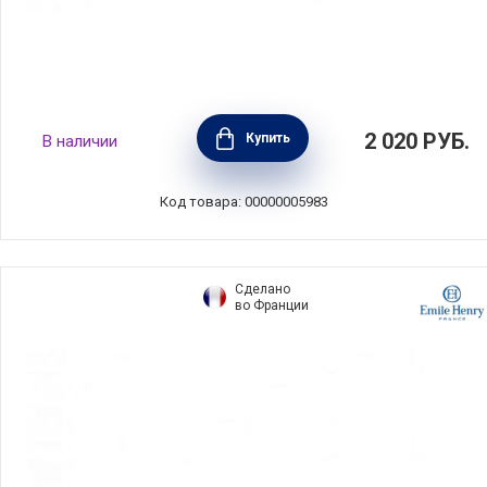
Рамекин №12, материал керамика, диаметр
2 020
РУБ.
Купить
В наличии
13 см, цвет кремовый, Emile Henry, Франция,
021013
Код товара: 00000005983
Сделано
во Франции