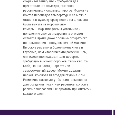
сохраняет тепло, что и требуется для
приготовления помадок, гратенов,
рассыпчатых и открытых пирогов. Форма не
боится перепадов температур, и ее можно
ставить в духовку сразу после того, как она
была вынута из морозильной
камеры. Покрытие формы устойчиво к
появлению сколов и царапин, а его цвет
остается ярким даже после многократного
использования в посудомоечной машине.
Высокие рамекины более компактные и
глубокие, чем классический рамекин 9 см,
они идеально подходят для десертов,
требующих высоких бортиков, таких как Ром
Баба, Панна-Котта, Шарлотт или
замороженный десерт.Можно сделать
несколько слоев благодаря глубине 7 см.
Рамекины также могут быть использованы
для создания пикантных рецептов, которые
раскрывают различные ароматы при открытии
каждого слоя!