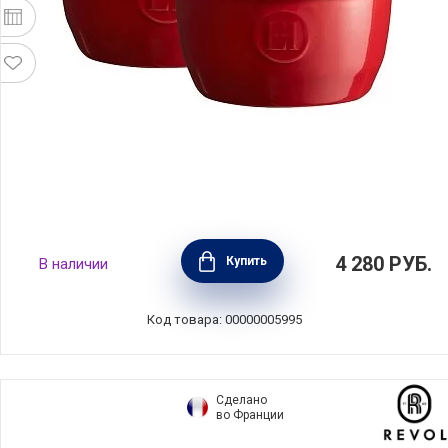
Набор рамекинов №9 9см, 2 шт, гранат,
4 280
РУБ.
Купить
В наличии
Emile Henry, 344009
Код товара: 00000005995
Сделано
во Франции