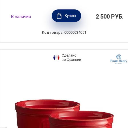
Рамекин № 10, 10,5х10.5х6 см, цвет кедр ,
2 500
РУБ.
Купить
В наличии
керамика, Emile Henry, Франция, 71010
Код товара: 00000034051
Сделано
во Франции