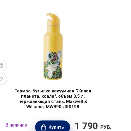
Термос-бутылка вакуумная "Живая
планета, коала", объем 0,5 л,
м
нержавеющая сталь, Maxwell &
Williams, MW890-JR0198
1 790
В наличии
В н
РУБ.
Купить