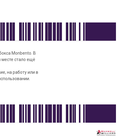
окса Monbento. В
м месте стало ещё
ие, на работу или в
использовании.