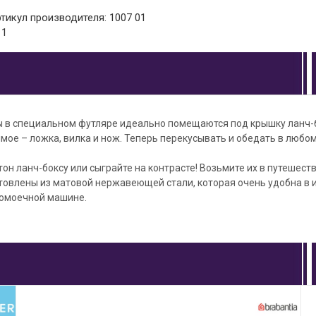
ртикул производителя: 1007 01
11
 в специальном футляре идеально помещаются под крышку ланч-б
мое – ложка, вилка и нож. Теперь перекусывать и обедать в любо
он ланч-боксу или сыграйте на контрасте! Возьмите их в путешеств
товлены из матовой нержавеющей стали, которая очень удобна в 
омоечной машине.