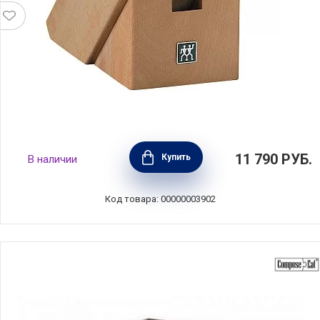
Подставка для ножей на 7 предметов, бук,
11 790
РУБ.
Купить
В наличии
Zwilling J.A. Henckels, 35149-400
Код товара: 00000003902