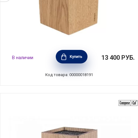
Дополнительный элемент для блока для
13 400
РУБ.
Купить
В наличии
ножей Wrench 19x19x27 см, материал
натуральное дерево, Kai, Япония, SGW-2
Код товара: 00000018191