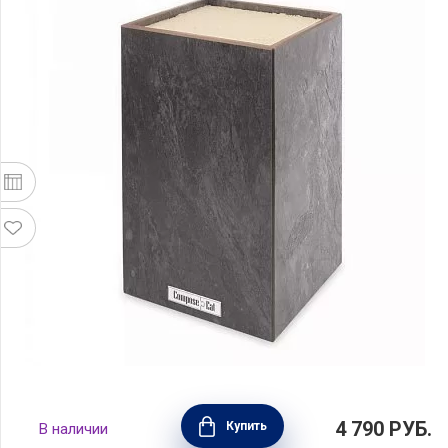
Подставка для кухонных ножей 12х12х24
4 790
РУБ.
Купить
В наличии
см, цвет эвора серая, композитный