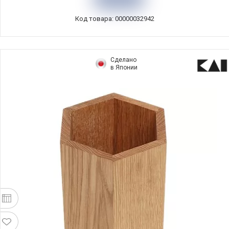
материал, ComposeEat, PDN120402KL6
Код товара: 00000032942
Сделано
в Японии