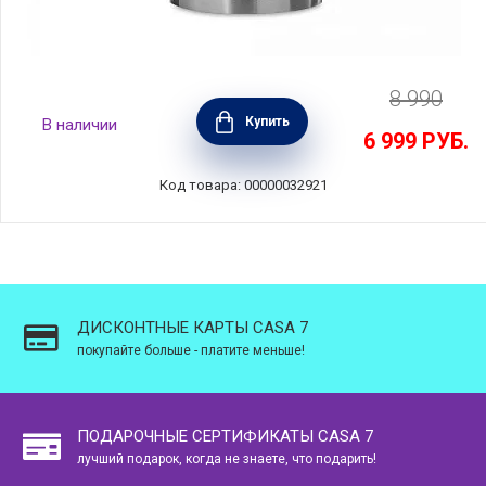
8 990
Подставка для ножей универсальная 11х22
Купить
В наличии
см, нержавеющая сталь, Arcos, 794900
6 999
РУБ.
Код товара: 00000032921
ДИСКОНТНЫЕ КАРТЫ CASA 7
покупайте больше - платите меньше!
ПОДАРОЧНЫЕ СЕРТИФИКАТЫ CASA 7
лучший подарок, когда не знаете, что подарить!