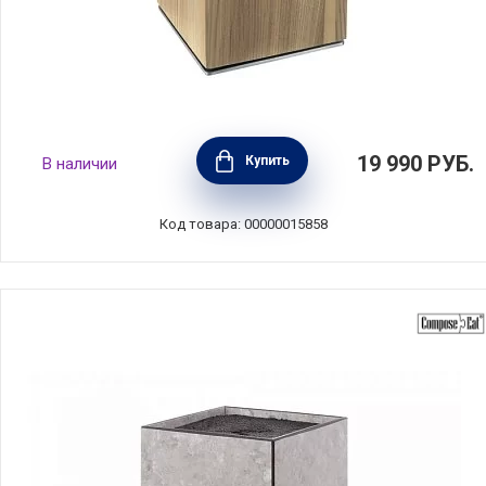
Блок для кухонных ножей деревянный
19 990
РУБ.
Купить
В наличии
материал дерево, цвет коричневый,
Brabantia, Бельгия, 430008
Код товара: 00000015858