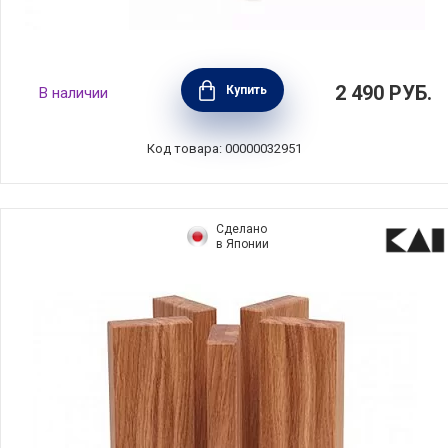
Подставка для кухонных ножей 10х10х23
2 490
РУБ.
Купить
В наличии
см, цвет мрамор серый, композитный
материал, ComposeEat, PDN103031OA4
Код товара: 00000032951
Сделано
в Японии