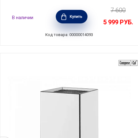
7 600
Подставка для ножей универсальная
Купить
В наличии
материал пластик, цвет черный, Arcos,
5 999
РУБ.
Испания, 794500 Arcos
Код товара: 00000014093