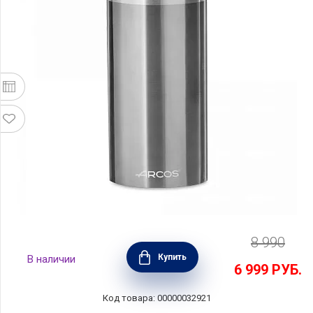
8 990
Подставка для ножей универсальная 11х22
Купить
В наличии
см, нержавеющая сталь, Arcos, 794900
6 999
РУБ.
Код товара: 00000032921