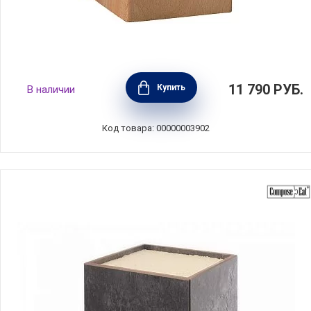
Подставка для ножей на 7 предметов, бук,
11 790
РУБ.
Купить
В наличии
Zwilling J.A. Henckels, 35149-400
Код товара: 00000003902