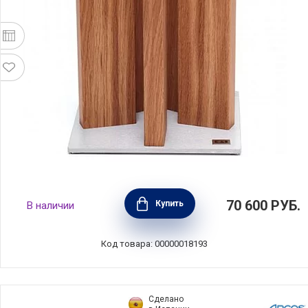
Блок для ножей Stonehenge 21x21x28 см,
70 600
РУБ.
Купить
В наличии
материал сталь + дуб, Kai, Япония, STH-3
Код товара: 00000018193
Сделано