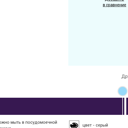
в сравнение
Др
ожно мыть в посудомоечной
цвет - серый