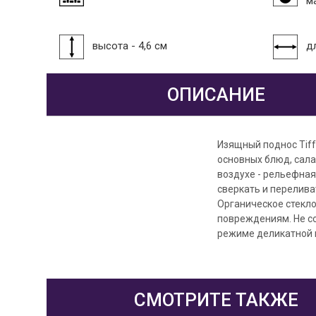
м
высота - 4,6 см
дл
ОПИСАНИЕ
Изящный поднос Tiff
основных блюд, сала
воздухе - рельефна
сверкать и перелива
Органическое стекло
повреждениям. Не с
режиме деликатной 
СМОТРИТЕ ТАКЖЕ