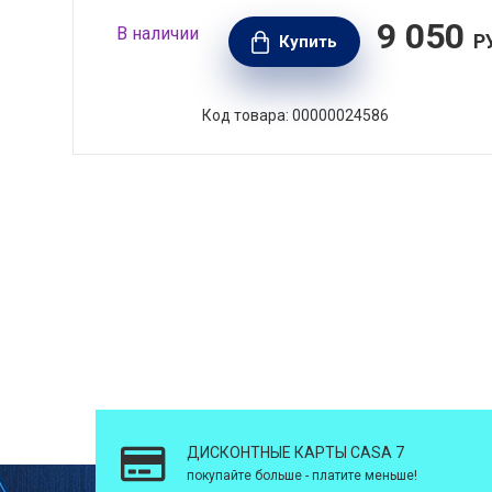
90
9 050
В наличии
РУБ.
Р
Купить
Код товара: 00000024586
ДИСКОНТНЫЕ КАРТЫ CASA 7
покупайте больше - платите меньше!