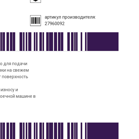
артикул производителя:
27960092
го для подачи
овки на свежем
т поверхность
 износу и
моечной машине в