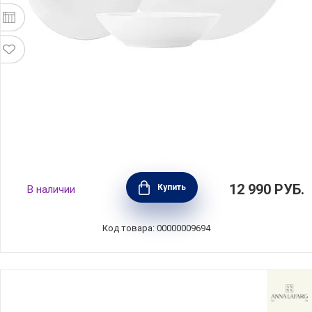
Обеденный набор на 4 персоны "Кашемир"
12 990
РУБ.
Купить
В наличии
фарфор, 12 предметов, цвет белый, Maxwell
& Williams, MW583-EF0069
Код товара: 00000009694