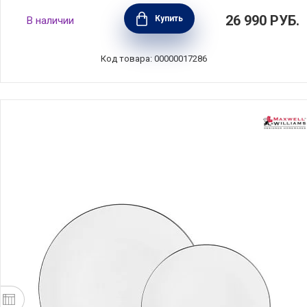
Обеденный набор на 6 персон Provence 21
26 990
РУБ.
Купить
В наличии
предмет, костяной фарфор, Anna Lafarg
Emily, AL-221P-E11
Код товара: 00000017286