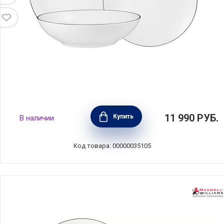
Обеденный набор на 4 персоны, 12
11 990
РУБ.
Купить
В наличии
предметов, фарфор, белый с серебристым
кантом, Maxwell & Williams, MW601-RR0068
Код товара: 00000035105