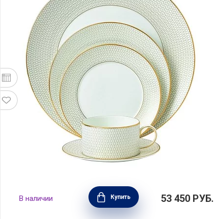
Набор на 1 персону Arris, 5 предметов,
53 450
РУБ.
Купить
В наличии
фарфор, Wedgwood, 40007538