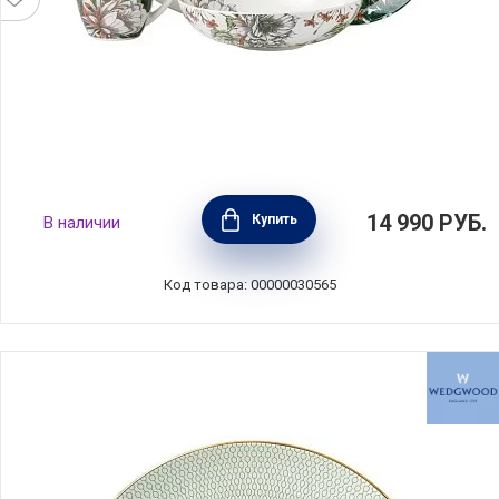
Обеденный набор "Тропические цветы" на 4
14 990
РУБ.
Купить
В наличии
персоны, 16 предметов, фарфор, Maxwell &
Williams, MW413-II0115
Код товара: 00000030565