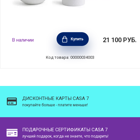
Набор на 1 персону Gio, 4 предмета, цвет
21 100
РУБ.
Купить
В наличии
белый, фарфор, Wedgwood, 40023856
Код товара: 00000034003
ДИСКОНТНЫЕ КАРТЫ CASA 7
покупайте больше - платите меньше!
ПОДАРОЧНЫЕ СЕРТИФИКАТЫ CASA 7
лучший подарок, когда не знаете, что подарить!