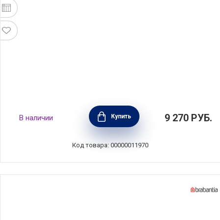
Вешалка настенная горизонтальная 8
9 270
РУБ.
Купить
В наличии
крючков Flip 81,5х7х3,1 см, материал дерево
+ металл, Umbra, Канада, 318858-390
Код товара: 00000011970