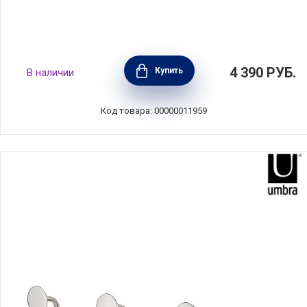
Вешалка настенная Sticks 49,3х18х3 см,
4 390
РУБ.
Купить
В наличии
цвет коричневый, материал пластик, Umbra,
Канада, 318211-213
Код товара: 00000011959