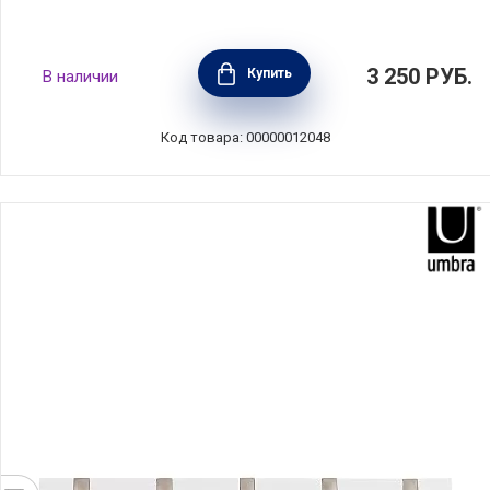
Набор крючков Buddy 3 шт, мульиколор,
3 250
РУБ.
Купить
В наличии
материал полипропилен, Umbra, Канада,
318165-023
Код товара: 00000012048