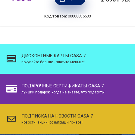
черный, Brabantia, Бельгия, 242823
Код товара: 00000035633
ДИСКОНТНЫЕ КАРТЫ CASA 7
покупайте больше - платите меньше!
ПОДАРОЧНЫЕ СЕРТИФИКАТЫ CASA 7
лучший подарок, когда не знаете, что подарить!
ПОДПИСКА НА НОВОСТИ CASA 7
новости, акции, розыгрыши призов!