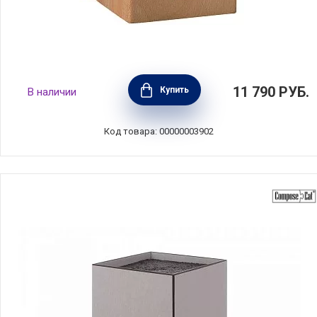
Подставка для ножей на 7 предметов, бук,
11 790
РУБ.
Купить
В наличии
Zwilling J.A. Henckels, 35149-400
Код товара: 00000003902