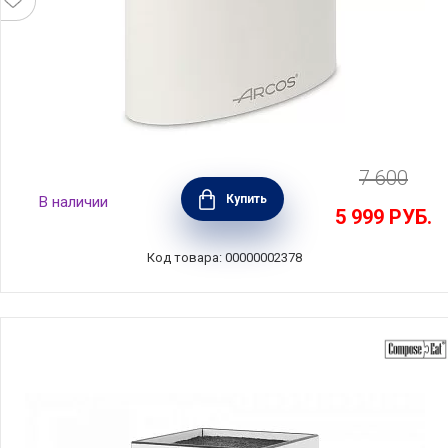
7 600
Подставка для ножей, материал пластик,
Купить
В наличии
цвет белый, Arcos, Испания, 794100
5 999
РУБ.
Код товара: 00000002378