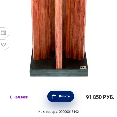
Блок для ножей Stonehenge 21x21x30 см,
91 850
РУБ.
Купить
В наличии
материал гранит + красное дерево, Kai,
Япония, STH-1
Код товара: 00000018192