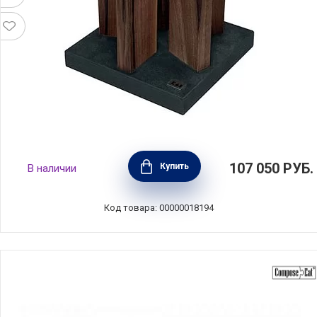
Блок для ножей Stonehenge 21x21x30 см,
107 050
РУБ.
Купить
В наличии
материал гранит + орех, Kai, Япония, STH-4
Код товара: 00000018194