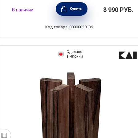
Подставка для кухонных ножей, высота
8 990
РУБ.
Купить
В наличии
23см, цвет темно-серый, Brabantia, Бельгия,
129889
Код товара: 00000020139
Сделано
в Японии