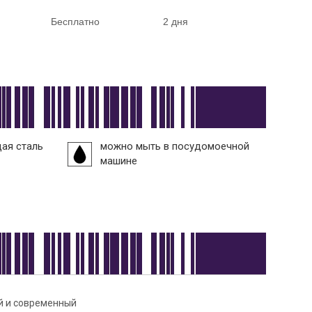
Бесплатно
2 дня
ая сталь
можно мыть в посудомоечной
машине
ей и современный