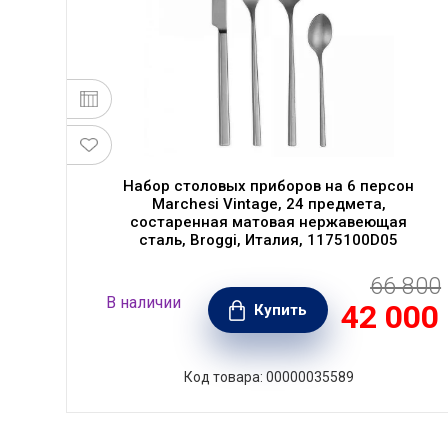
6
Набор столовых приборов на 6 персон
я
Marchesi Vintage, 24 предмета,
состаренная матовая нержавеющая
сталь, Broggi, Италия, 1175100D05
 790
66 800
В наличии
999
42 000
Купить
РУБ.
Код товара: 00000035589