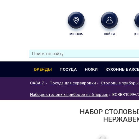
МОСКВА
ВОЙТИ
КО
БРЕНДЫ
ПОСУДА
НОЖИ
КУХОННЫЕ АКС
CASA 7
Посуда для сервировки
Столовые приборы
Наборы столовых приборов на 6 персон
BORBR1099V/
НАБОР СТОЛОВЫХ
НЕРЖАВЕЮ