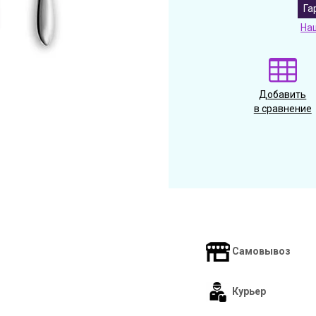
Га
На
Добавить
в сравнение
Самовывоз
Курьер