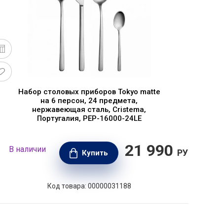
Набор столовых приборов Tokyo matte
Н
на 6 персон, 24 предмета,
нержавеющая сталь, Cristema,
Португалия, PEP-16000-24LE
21 990
В наличии
В н
РУБ.
Купить
Код товара: 00000031188