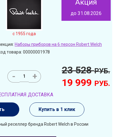
Акция
до 31.08.2026
c 1955 года
лекция:
Наборы приборов на 6 персон Robert Welch
код товара: 00000001978
23 528
РУБ.
-
+
19 999
РУБ.
ЕСПЛАТНАЯ ДОСТАВКА
ть
Купить в 1 клик
ый реселлер бренда Robert Welch в России