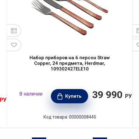
Набор приборов на 6 персон Straw
Copper, 24 предмета, Herdmar,
109302427ELE10
39 990
В наличии
РУБ.
Купить
РУБ.
Код товара: 00000008445