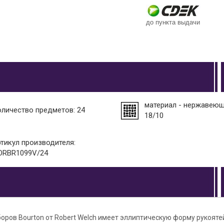
до пункта выдачи
материал - нержавеющ
оличество предметов: 24
18/10
ртикул производителя:
ORBR1099V/24
оров Bourton от Robert Welch имеет эллиптическую форму рукоят