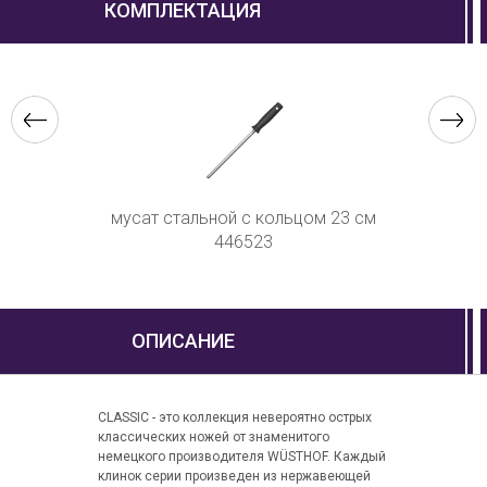
КОМПЛЕКТАЦИЯ
чистки овощей
мусат стальной с кольцом 23 см
ножницы
см 406610
446523
ОПИСАНИЕ
CLASSIC - это коллекция невероятно острых
классических ножей от знаменитого
немецкого производителя WÜSTHOF. Каждый
клинок серии произведен из нержавеющей