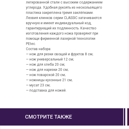
легированной стали с высоким содержанием
углерода. Удобная рукоять из нескользящего
пластика закреплена тремя заклёпками.
Лезвия клинков серии CLASSIC затачиваются
вручную и имеют индивидуальный код,
гарантирующий их подлинность. Качество
изготовления каждого ножа проверяют при
помощи фирменной лазерной технологии
PEtec.
Состав набора:
— нож для резки овощей и фруктов 8 см;
— нож универсальный 12 см;
— нож для хлеба 20 см;
— нож для нарезки 20 см;
— нож поварской 20 см;
— ножницы кухонные 21 см;
— мусат 23 см;
— подставка для ножей.
СМОТРИТЕ ТАКЖЕ