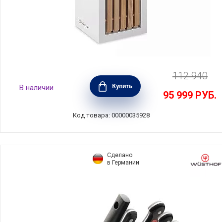
112 940
Набор из 5 кухонных ножей в подставке
Купить
В наличии
White Classic, Wusthof, Германия,
95 999
РУБ.
1090270502
Код товара: 00000035928
Сделано
в Германии