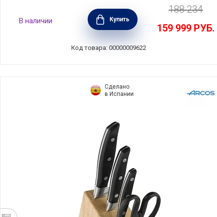
188 234
Набор из 6-ти кухонных ножей на подставке
Купить
В наличии
Classic Icon, Wusthof, 9884
159 999
РУБ.
Код товара: 00000009622
Сделано
в Испании