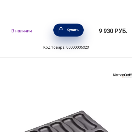
Форма для выпечки "Киш" 28см, гранат,
9 930
РУБ.
Купить
В наличии
Emile Henry, 346028
Код товара: 00000006023