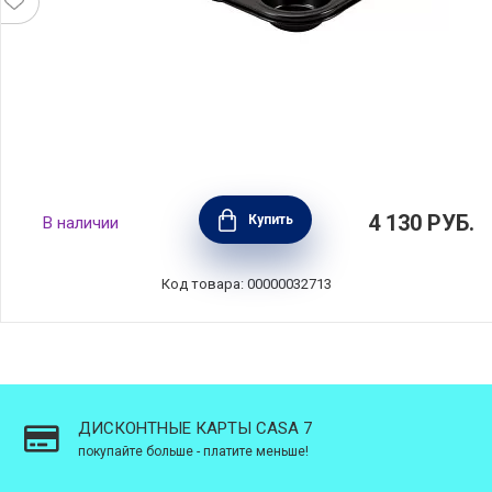
Форма на 12 маффинов Le Dolcezze 35,5 х 27
4 130
РУБ.
Купить
В наличии
см, углеродистая сталь, Barazzoni, Италия,
806000505
Код товара: 00000032713
ДИСКОНТНЫЕ КАРТЫ CASA 7
покупайте больше - платите меньше!