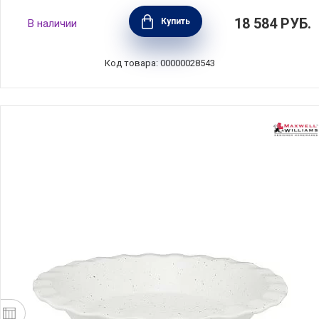
Набор для выпечки и запекания с
18 584
РУБ.
Купить
В наличии
антипригарным покрытием, 7 предметов,
цвет черный, сталь, Kitchen Craft,
Великобритания, MCSPSCAKE7PC
Код товара: 00000028543