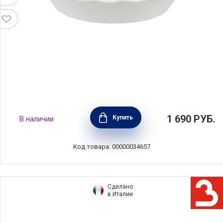
Форма для пирога круглая Speckle 25 см,
1 690
РУБ.
Купить
В наличии
фарфор, цвет молочный в крапинку, Maxwell
& Williams, MW451-IA0330
Код товара: 00000034657
Сделано
в Италии