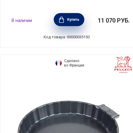
Форма для суфле 23 см, керамика, цвет
11 070
РУБ.
Купить
В наличии
гранат, Emile Henry, Франция, 346880
Код товара: 00000035150
Сделано
во Франции