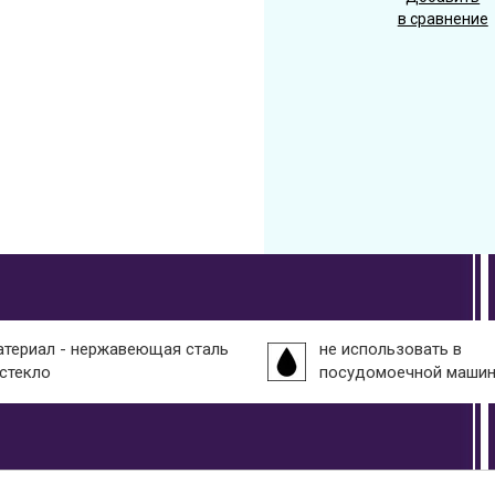
в сравнение
атериал - нержавеющая сталь
не использовать в
 стекло
посудомоечной маши