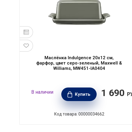
Маслёнка Indulgence 20х12 см,
фарфор, цвет серо-зеленый, Maxwell &
Williams, MW451-IA0404
10
1 690
В наличии
РУБ.
Р
Купить
Код товара: 00000034662