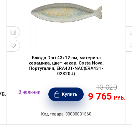
Блюдо Dori 43x12 см, материал
керамика, цвет накар, Costa Nova,
Португалия, ERA431-NAC(ERA431-
02320U)
13 020
В наличии
9 765
УБ.
Купить
РУБ.
Код товара: 00000031860