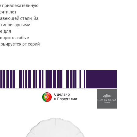
 и привлекательную
сяти лет
авеющей стали. За
антипригарными
е для
творить любые
рьируется от серий
Сделано
в Португалии