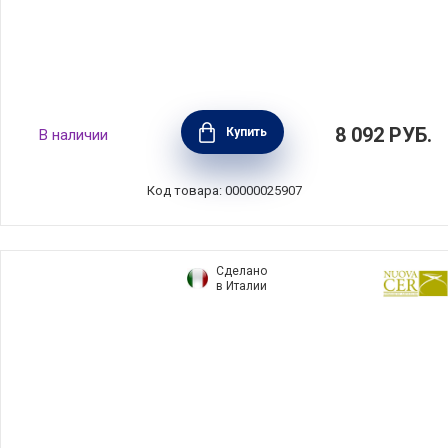
Масленка Petali di Primavera 22,5х15,5х9 см,
8 092
РУБ.
Купить
В наличии
материал керамика, Nuova Cer, Италия,
7378-PDP
Код товара: 00000025907
Сделано
в Италии