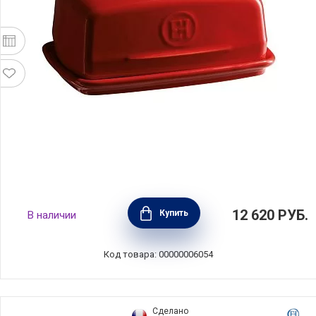
Масленка 16,5х11,5х7,5 см, керамика, цвет
12 620
РУБ.
Купить
В наличии
гранатовый, Emile Henry, Франция, 340225
Код товара: 00000006054
Сделано