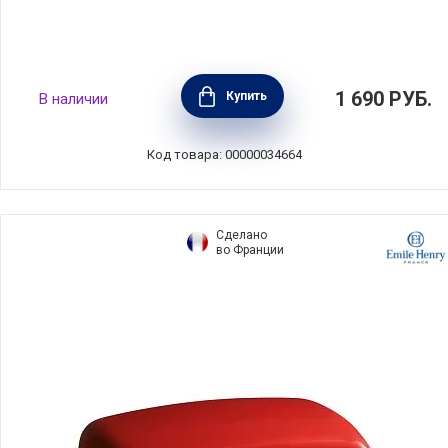
Маслёнка Indulgence 20х12 см, фарфор,
1 690
РУБ.
Купить
В наличии
цвет синий, Maxwell & Williams, MW451-
IA0398
Код товара: 00000034664
Сделано
во Франции