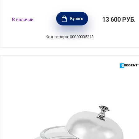
Масленка 16,5х11,5х7,5 см, керамика, цвет
13 600
РУБ.
Купить
В наличии
трюфель, Emile Henry, Франция, 710225
Код товара: 00000035213