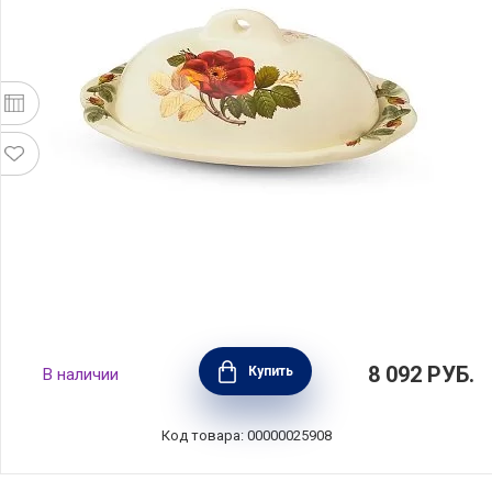
Масленка Regale 22,5х15,5х9 см, материал
8 092
РУБ.
Купить
В наличии
керамика, Nuova Cer, Италия, 7378-RGE
Код товара: 00000025908