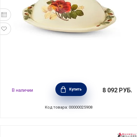
Масленка Regale 22,5х15,5х9 см, материал
8 092
РУБ.
Купить
В наличии
керамика, Nuova Cer, Италия, 7378-RGE
Код товара: 00000025908