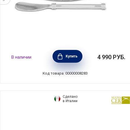
Икорница c ножом 14х14х7см,
4 990
РУБ.
Купить
В наличии
нержавеющая сталь + стекло, Regent, RE-
15937.5N
Код товара: 00000008283
Сделано
в Италии