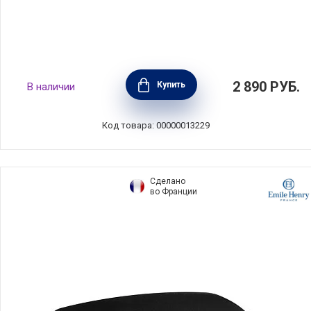
Масленка с крышкой Feeling материал
2 890
РУБ.
Купить
В наличии
суперпластик, цвет серый, 20,7х6х13,1см,
Guzzini, Италия, 22420092
Код товара: 00000013229
Сделано
во Франции