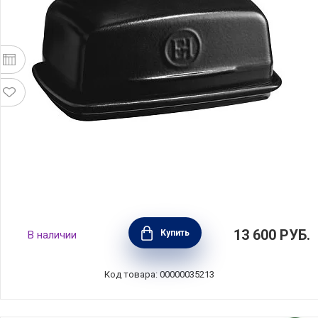
Масленка 16,5х11,5х7,5 см, керамика, цвет
13 600
РУБ.
Купить
В наличии
трюфель, Emile Henry, Франция, 710225
Код товара: 00000035213