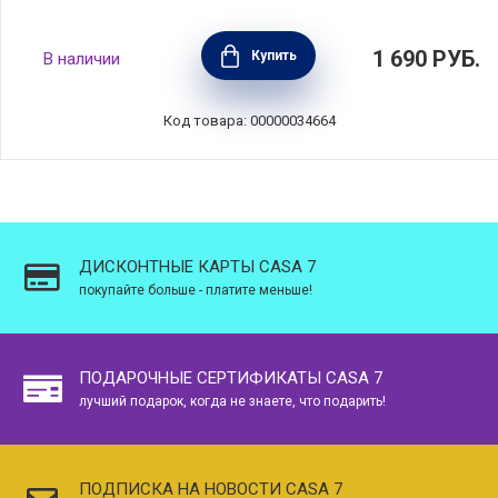
Маслёнка Indulgence 20х12 см, фарфор,
1 690
РУБ.
Купить
В наличии
цвет синий, Maxwell & Williams, MW451-
IA0398
Код товара: 00000034664
ДИСКОНТНЫЕ КАРТЫ CASA 7
покупайте больше - платите меньше!
ПОДАРОЧНЫЕ СЕРТИФИКАТЫ CASA 7
лучший подарок, когда не знаете, что подарить!
ПОДПИСКА НА НОВОСТИ CASA 7