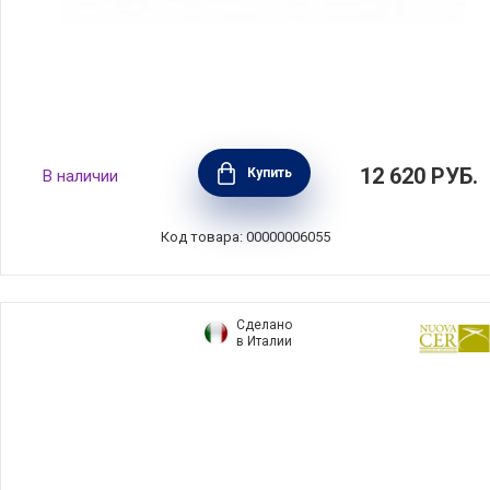
Масленка, 16,5х11,5х7,5 см, материал
12 620
РУБ.
Купить
В наличии
керамика, цвет кремовый, Emile Henry,
Франция, 020225
Код товара: 00000006055
Сделано
в Италии