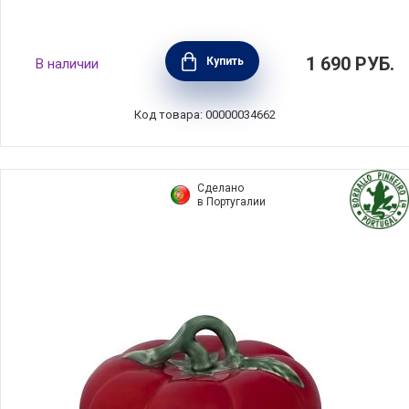
Маслёнка Indulgence 20х12 см, фарфор,
1 690
РУБ.
Купить
В наличии
цвет серо-зеленый, Maxwell & Williams,
MW451-IA0404
Код товара: 00000034662
Сделано
в Португалии