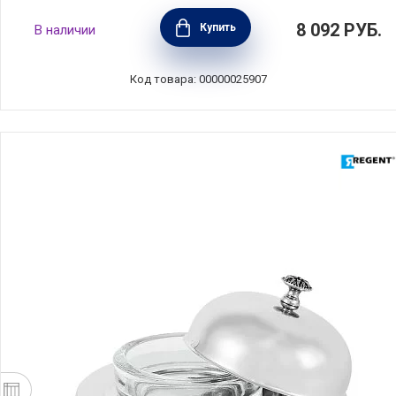
Масленка Petali di Primavera 22,5х15,5х9 см,
8 092
РУБ.
Купить
В наличии
материал керамика, Nuova Cer, Италия,
7378-PDP
Код товара: 00000025907