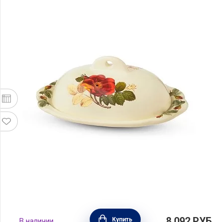
Масленка Regale 22,5х15,5х9 см, материал
8 092
РУБ.
Купить
В наличии