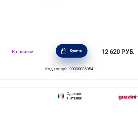
Масленка 16,5х11,5х7,5 см, керамика, цвет
12 620
РУБ.
Купить
В наличии
гранатовый, Emile Henry, Франция, 340225
Код товара: 00000006054
Сделано
в Италии