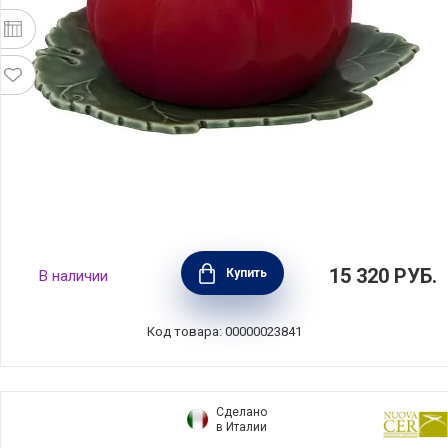
Масленка с крышкой "Томат", длина 20 см,
15 320
РУБ.
Купить
В наличии
цвет красный, керамика, Bordallo Pinheiro,
Португалия, BOR65007111
Код товара: 00000023841
Сделано
в Италии