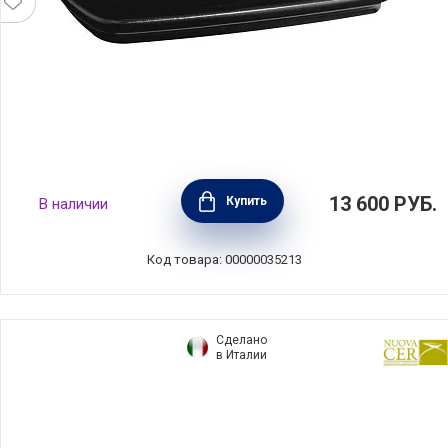
Масленка 16,5х11,5х7,5 см, керамика, цвет
13 600
РУБ.
Купить
В наличии
трюфель, Emile Henry, Франция, 710225
Код товара: 00000035213
Сделано
в Италии