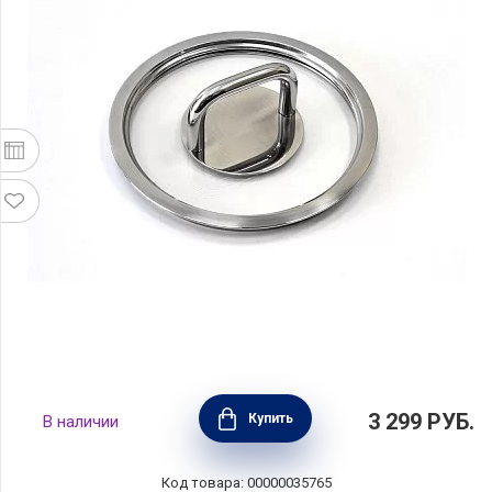
Крышка стеклянная COMFORT GLASS 16 см,
3 299
РУБ.
Купить
В наличии
Silampos, Португалия, 634000WR8116100
Код товара: 00000035765