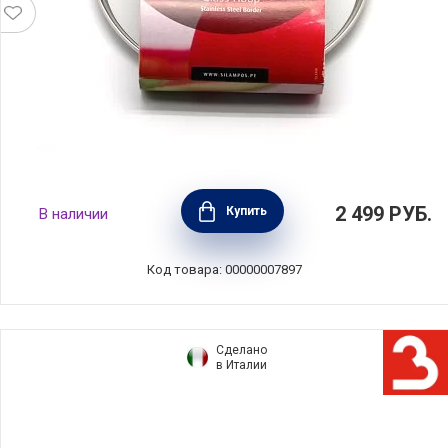
Крышка нержавеющая сталь+стекло 18 см,
2 499
РУБ.
Купить
В наличии
Silampos, 632000BE8118B
Код товара: 00000007897
Сделано
в Италии