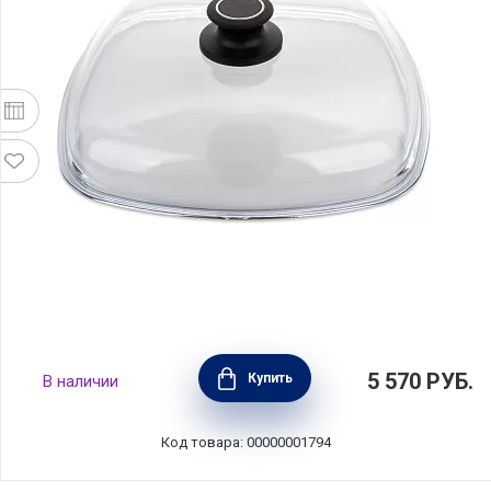
Крышка стеклянная 28х28см, AMT
5 570
РУБ.
Купить
В наличии
Gastroguss, Германия, AMTE28
Код товара: 00000001794