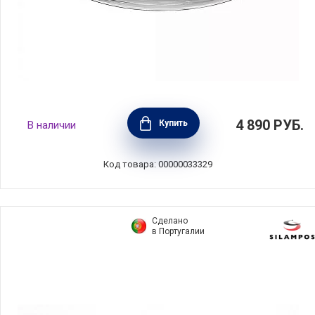
Крышка с арома-ручкой-дозатором 26 см,
4 890
РУБ.
Купить
В наличии
жаропрочное стекло, AMT Gastroguss,
AMT026A
Код товара: 00000033329
Сделано
в Португалии