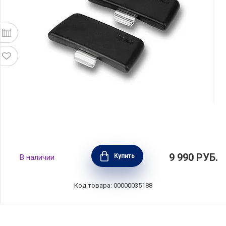
Комплект из 2 съемных ручек R'EVOLUTION,
9 990
РУБ.
Купить
В наличии
бакелит+нержавеющая сталь, BEKA,
Бельгия, 101236
Код товара: 00000035188