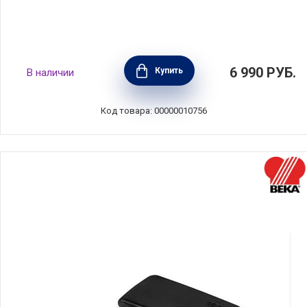
Крышка Evolution 18 см нержавеющая сталь
6 990
РУБ.
Купить
В наличии
+ стекло, BEKA, Бельгия, 12329184
Код товара: 00000010756