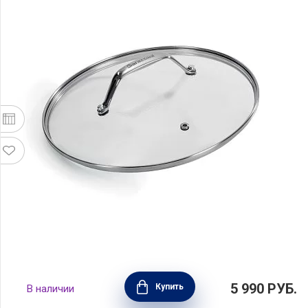
Крышка Black Titan 32 см, стекло, Barazzoni,
5 990
РУБ.
Купить
В наличии
Италия, 85503503298