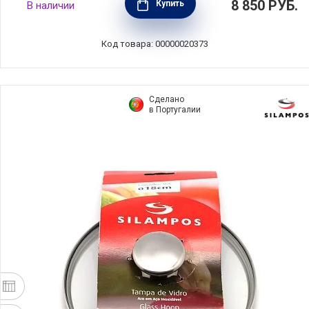
8 850
РУБ.
Купить
В наличии
ручкой, нержавеющая сталь + стекло,
Cristel, Франция, K18SF
Код товара: 00000020373
Сделано
в Португалии