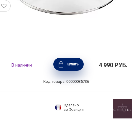
Крышка стеклянная ESSENTIAL 24 см, BEKA,
4 990
РУБ.
Купить
В наличии
Бельгия, 100876
Код товара: 00000035736
Сделано
во Франции