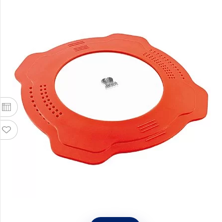
Набор из 2-х крышек для кастрюль Nest 16 +