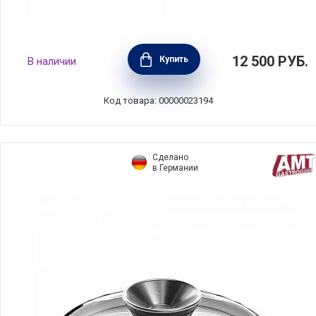
Съемная ручка длинная Casteline, цвет
12 500
РУБ.
Купить
В наличии
оливковое дерево, материал нержавеющая
сталь + дерево, Cristel, Франция, PCXBO
Код товара: 00000023194
Сделано
в Германии