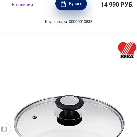
14 990
РУБ.
Купить
В наличии
18 см, стекло + силикон, BEKA, Бельгия,
13579024
Код товара: 00000010838