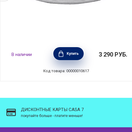
Крышка Chef 14 см стекло, BEKA, Бельгия,
3 290
РУБ.
Купить
В наличии
12209154
Код товара: 00000010617
ДИСКОНТНЫЕ КАРТЫ CASA 7
покупайте больше - платите меньше!