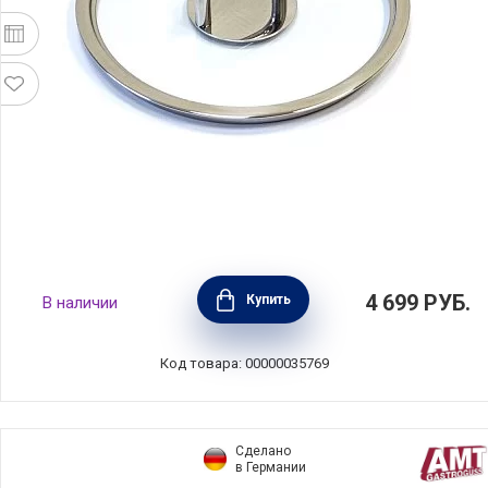
Крышка стеклянная COMFORT GLASS 24 см,
4 699
РУБ.
Купить
В наличии
Silampos, Португалия, 634000WR8124100
Код товара: 00000035769
Сделано
в Германии