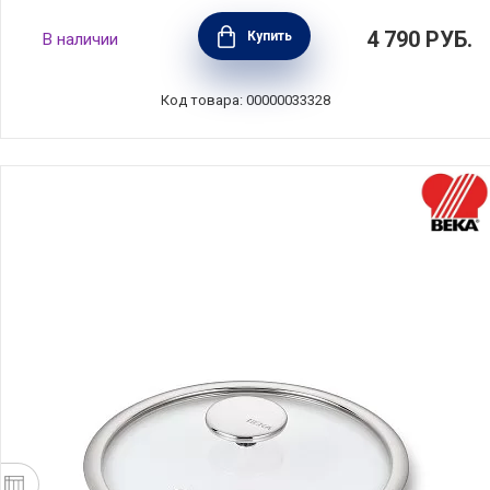
Крышка с арома-ручкой-дозатором 24 см,
4 790
РУБ.
Купить
В наличии
жаропрочное стекло, AMT Gastroguss,
AMT024A
Код товара: 00000033328