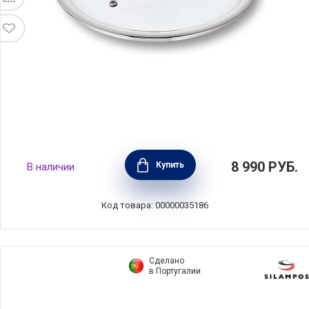
Крышка R'evolution 24 см, нержавеющая
8 990
РУБ.
Купить
В наличии
сталь+стекло, BEKA, Бельгия, 101233
Код товара: 00000035186
Сделано
в Португалии