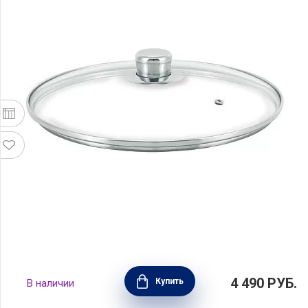
Крышка Cristal 20 см, стекло, BEKA, Бельгия,
4 490
РУБ.
Купить
В наличии
13119204