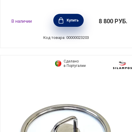
Подставка-держатель для плоских крышек
8 800
РУБ.
Купить
В наличии
от 14 до 26 см, материал нержавеющая
сталь 18/10, Cristel, Франция, SUPPKS
Код товара: 00000023203
Сделано
в Португалии