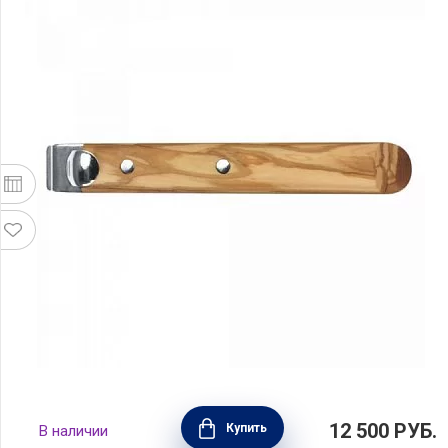
Съемная ручка длинная Casteline, цвет
12 500
РУБ.
Купить
В наличии
оливковое дерево, материал нержавеющая