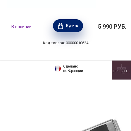
Крышка Cristal 28 см стекло, BEKA, Бельгия,
5 990
РУБ.
Купить
В наличии
13119284
Код товара: 00000010624
Сделано
во Франции