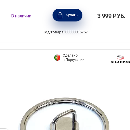
Крышка стеклянная COMFORT GLASS 20 см,
3 999
РУБ.
Купить
В наличии
Silampos, Португалия, 634000WR8120100
Код товара: 00000035767
Сделано
в Португалии