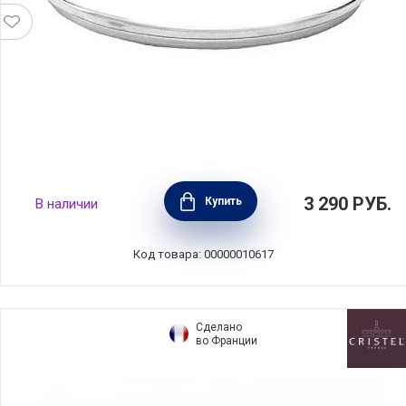
Крышка Chef 14 см стекло, BEKA, Бельгия,
3 290
РУБ.
Купить
В наличии
12209154
Код товара: 00000010617
Сделано
во Франции