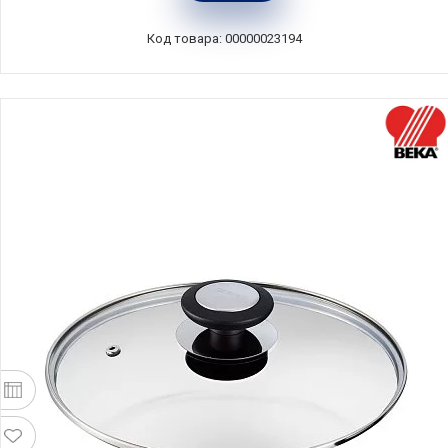
сталь + дерево, Cristel, Франция, PCXBO
Код товара: 00000023194