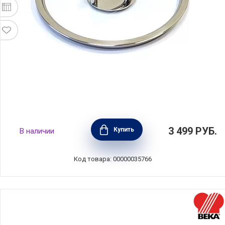
Крышка стеклянная COMFORT GLASS 18 см,
3 499
РУБ.
Купить
В наличии
Silampos, Португалия, 634000WR8118100
Код товара: 00000035766