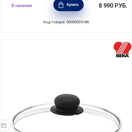
Крышка R'evolution 24 см, нержавеющая
8 990
РУБ.
Купить
В наличии
сталь+стекло, BEKA, Бельгия, 101233
Код товара: 00000035186