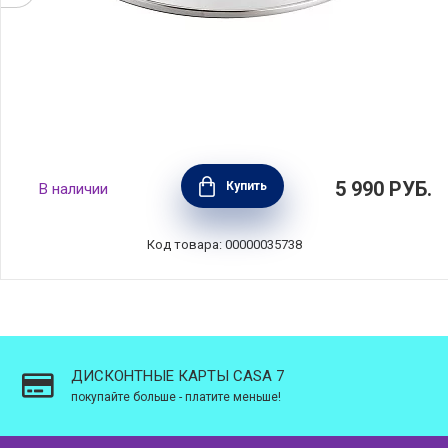
Крышка стеклянная ESSENTIAL 28 см, BEKA,
5 990
РУБ.
Купить
В наличии
Бельгия, 100878
Код товара: 00000035738
ДИСКОНТНЫЕ КАРТЫ CASA 7
покупайте больше - платите меньше!