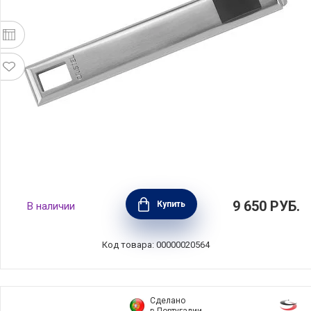
Съемная длинная ручка длина 18 см,
9 650
РУБ.
Купить
В наличии
материал нержавеющая сталь, цвет
стальной, Cristel, Франция, PSX
Код товара: 00000020564
Сделано
в Португалии