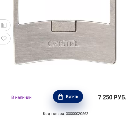
Съемная короткая ручка длина 7 см,
7 250
РУБ.
Купить
В наличии
материал нержавеющая сталь, цвет
стальной, Cristel, Франция, PLSX
Код товара: 00000020562