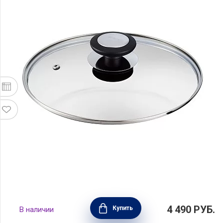
Крышка стеклянная ESSENTIAL 20 см, BEKA,
4 490
РУБ.
Купить
В наличии
Бельгия, 100875