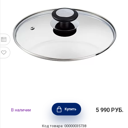
Крышка стеклянная ESSENTIAL 28 см, BEKA,
5 990
РУБ.
Купить
В наличии
Бельгия, 100878
Код товара: 00000035738