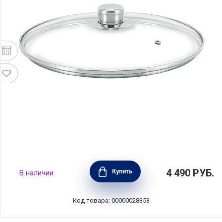
Крышка Cristal 20 см, стекло, BEKA, Бельгия,
4 490
РУБ.
Купить
В наличии
13119204
Код товара: 00000028353