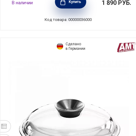
1 890
РУБ.
Купить
В наличии
Германия, 73020
Код товара: 00000036000
Сделано
в Германии