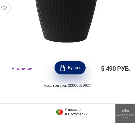
Чайный стакан Anytime, объем 380 мл, цвет
5 490
РУБ.
Купить
В наличии
черный, фарфор + силикон, Viva Scandinavia,
Дания, V81901
Код товара: 00000029927
Сделано
в Португалии