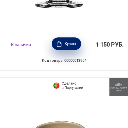
Кружка Louison объем 250 мл, материал
1 150
РУБ.
Купить
В наличии
стекло, La Rochere, Франция, 00623701
Код товара: 00000013954
Сделано
в Португалии