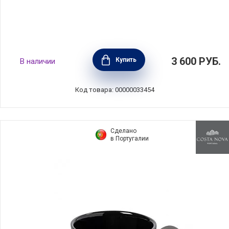
Кружка Madeira 440 мл, цвет кремовый,
3 600
РУБ.
Купить
В наличии
керамика, Costa Nova, DEC144-CRM(DEC144-
00422U)
Код товара: 00000033454
Сделано
в Португалии