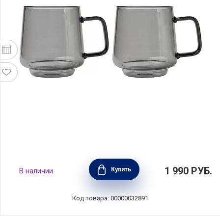
Набор из 2 кружек Blend Sala 400 мл, цвет
1 990
РУБ.
Купить
В наличии
серый, стекло, Maxwell & Williams, MW593-
LQ0093
Код товара: 00000032891