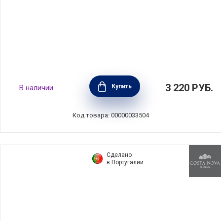
Стакан для чая Marrakesh 170 мл, цвет
3 220
РУБ.
Купить
В наличии
белый, керамика, Costa Nova, 2BLC091-
SBL(2BLC091-00622T)
Код товара: 00000033504
Сделано
в Португалии