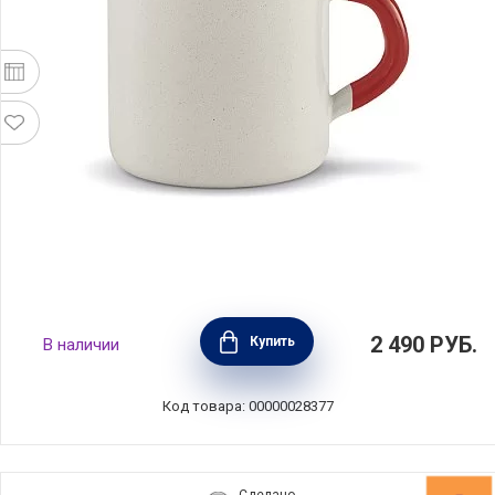
Кружка Boheme Red 400 мл, углеродистая
2 490
РУБ.
Купить
В наличии
сталь, цвет красный, BEKA, Бельгия,
14920084
Код товара: 00000028377
Сделано