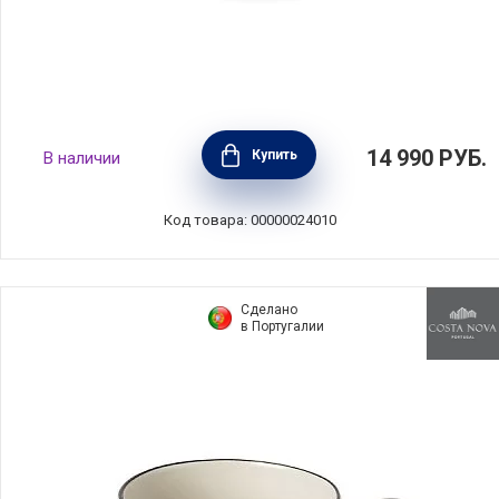
Набор чайный на 6 персон, нержавеющая
14 990
РУБ.
Купить
В наличии
сталь с посеребрением + стекло, Queen
Anne, Великобритания, QA-0/6400
Код товара: 00000024010
Сделано
в Португалии