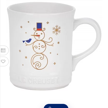
Кружка Seattle "Снеговик" 400 мл, цвет