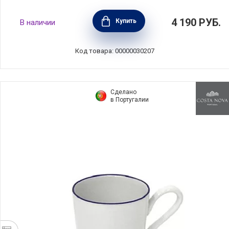
Кружка Redonda, объем 380 мл, цвет серый,
4 190
РУБ.
Купить
В наличии
керамика, Costa Nova, Португалия, RNC122-
BRN(RNC122-838)
Код товара: 00000030207
Сделано
в Португалии