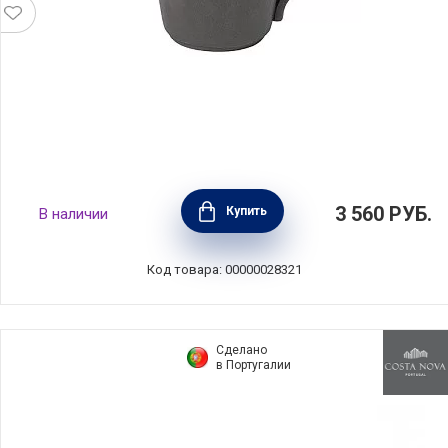
Кружка Lagoa Eco Gres 310 мл, материал
3 560
РУБ.
Купить
В наличии
керамика, цвет серый, Costa Nova,
Португалия, 1LOC131-WHI(1LOC131-01116I)
Код товара: 00000028321
Сделано
в Португалии