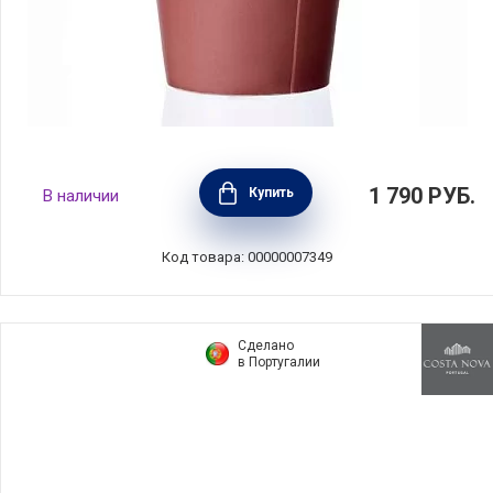
Чайный стакан Andy бордо, 0,32л, Viva
1 790
РУБ.
Купить
В наличии
Scandinavia, V70853
Код товара: 00000007349
Сделано
в Португалии