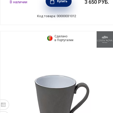
3 650
РУБ.
Купить
В наличии
белый, керамика, Le Creuset, Франция,
80317400101430
Код товара: 00000031012
Сделано
в Португалии