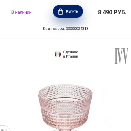
Набор из 6 креманок Fun Classy 350 мл,
8 490
РУБ.
Купить
В наличии
дымчатый, Pozzi Milano 1876, PM-
0246_SMGR
Код товара: 00000034318
Сделано
в Италии