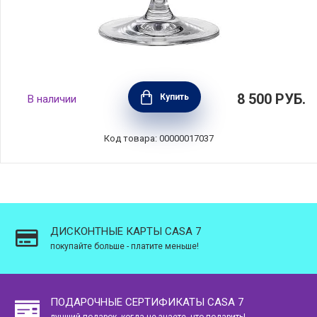
Креманка на ножке Cosmo Gold 250 мл,
8 500
РУБ.
Купить
В наличии
хрусталь, цвет черный + золото, Eisch,
Германия, 70555180
Код товара: 00000017037
ДИСКОНТНЫЕ КАРТЫ CASA 7
покупайте больше - платите меньше!
ПОДАРОЧНЫЕ СЕРТИФИКАТЫ CASA 7