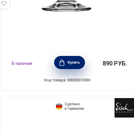
Креманка Abeille объем 200 мл, материал
890
РУБ.
Купить
В наличии
стекло, La Rochere, Франция, 00607001
Код товара: 00000013936
Сделано
в Германии