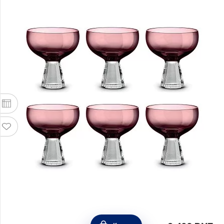
Набор из 6 креманок Fun Classy 350 мл,