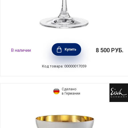
Креманка на ножке Cosmo Weiss 250 мл,
8 500
РУБ.
Купить
В наличии
хрусталь, цвет белый + золото, Eisch,
Германия, 72355180
Код товара: 00000017059
Сделано
в Германии