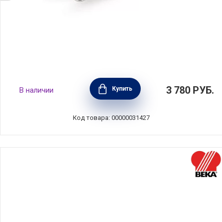
Ковш конический I Piccinini 0,85 л,
3 780
РУБ.
Купить
В наличии
нержавеющая сталь, Barazzoni, Италия,
340111014
Код товара: 00000031427