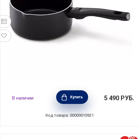
Ковш с антипригарным покрытием Twist 1,2
5 490
РУБ.
Купить
В наличии
л алюминий, BEKA, Бельгия, 13856164
Код товара: 00000010921