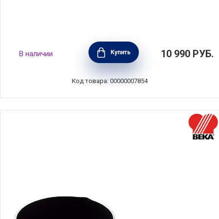
Молочник Роял 2 л, 14 см, Silampos,
10 990
РУБ.
Купить
В наличии
633123VY2314
Код товара: 00000007854