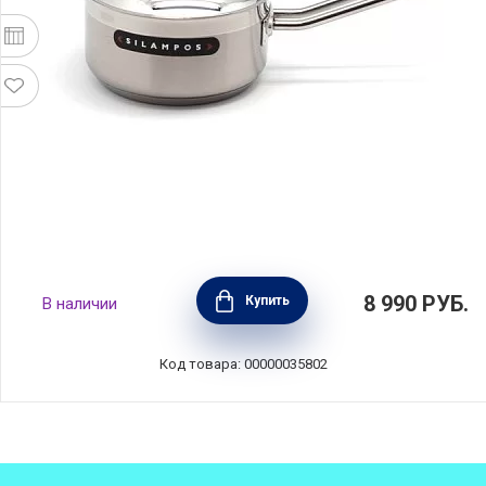
Ковш с крышкой "Наутилус" 1,1 л, диаметр
8 990
РУБ.
Купить
В наличии
14 см, нержавеющая сталь, Silampos,
Португалия, 632125591114
Код товара: 00000035802