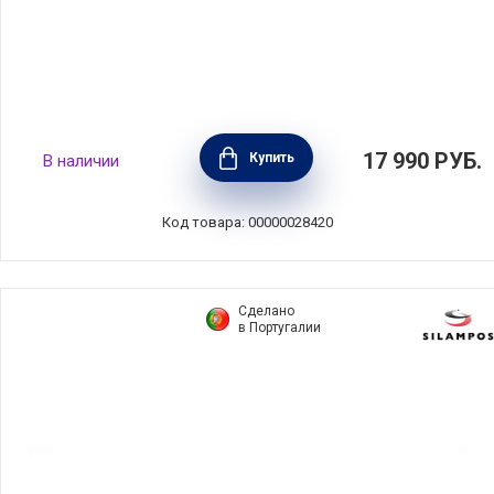
Ковшик Maestro 2 л, диаметр 20 см,
17 990
РУБ.
Купить
В наличии
нержавеющая сталь, цвет стальной, BEKA,
Бельгия, 15026214
Код товара: 00000028420
Сделано
в Португалии