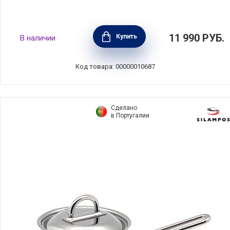
Ковш Chef 1,2 л диаметр 14 см,
11 990
РУБ.
Купить
В наличии
нержавеющая сталь 18/10, BEKA, Бельгия,
12066144
Код товара: 00000010687
Сделано
в Португалии