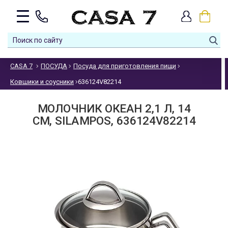
CASA 7
ПОСУДА
Посуда для приготовления пищи
Ковшики и соусники
636124V82214
МОЛОЧНИК ОКЕАН 2,1 Л, 14
СМ, SILAMPOS, 636124V82214