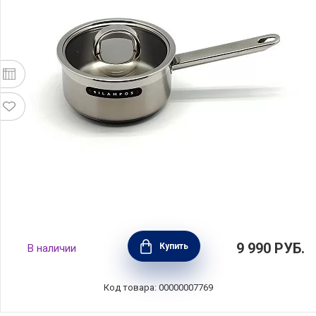
Ковшик Атлантико 1,6 л, 16 см, Silampos,
9 990
РУБ.
Купить
В наличии
632125V51116
Код товара: 00000007769