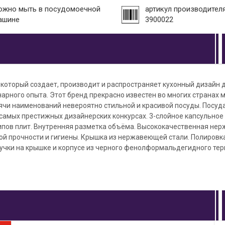
ожно мыть в посудомоечной
артикул производителя
ашине
3900022
д, который создает, производит и распространяет кухонный дизайн 
арного опыта. Этот бренд прекрасно известен во многих странах 
ячи наименований невероятно стильной и красивой посуды. Посуда
самых престижных дизайнерских конкурсах. 3-слойное капсульное 
типов плит. Внутренняя разметка объёма. Высококачественная не
ой прочности и гигиены. Крышка из нержавеющей стали. Полировк
Ручки на крышке и корпусе из черного фенолформальдегидного те