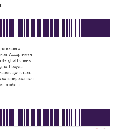
:
для вашего
мира. Ассортимент
 Berghoff очень
дно. Посуда
ржавеющая сталь
а сатинированная
рмостойкого