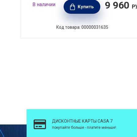
000
9 960
В наличии
РУБ.
Р
Купить
Код товара: 00000031635
ДИСКОНТНЫЕ КАРТЫ CASA 7
покупайте больше - платите меньше!