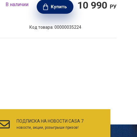
10 990
В наличии
В н
РУБ.
Купить
Код товара: 00000035224
ПОДПИСКА НА НОВОСТИ CASA 7
новости, акции, розыгрыши призов!