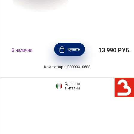
Ковш Chef 1,7 л диаметр 16 см,
13 990
РУБ.
Купить
В наличии
нержавеющая сталь 18/10, BEKA, Бельгия,
12066164
Код товара: 00000010688
Сделано
в Италии