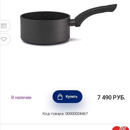
Ковшик Rock 2,1 л, диаметр 18 см, материал
7 490
РУБ.
Купить
В наличии
кованый алюминий, цвет черный, BEKA,
Бельгия, 13956184
Код товара: 00000028467