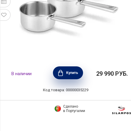
Набор из 3 ковшиков CICLA, диаметр
29 990
РУБ.
Купить
В наличии
16,18,20 см, нержавеющая сталь, BEKA,
Бельгия, 101041
Код товара: 00000035229
Сделано
в Португалии