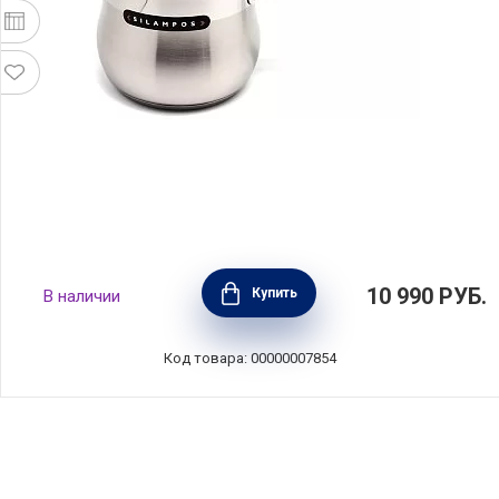
Молочник Роял 2 л, 14 см, Silampos,
10 990
РУБ.
Купить
В наличии
633123VY2314
Код товара: 00000007854