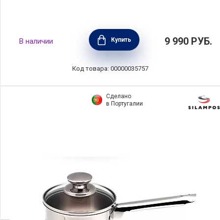
Ковш с крышкой COMFORT GLASS 1,5 л,
9 990
РУБ.
Купить
В наличии
диаметр 16 см, нержавеющая сталь,
Silampos, Португалия, 632122WR1116100
Код товара: 00000035757
Сделано
в Португалии