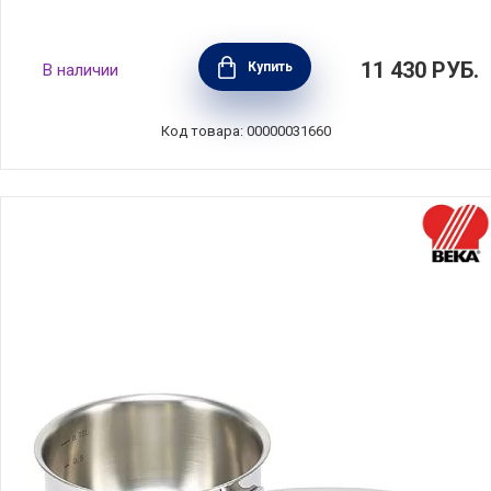
Ковш для молока Professional 2,25 л,
11 430
РУБ.
Купить
В наличии
нержавеющая сталь, Barazzoni, Италия,
169613014
Код товара: 00000031660