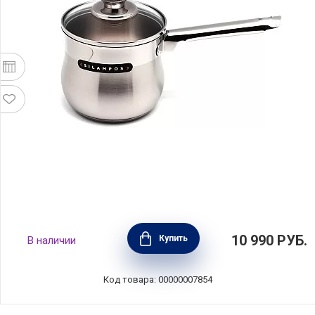
Молочник Роял 2 л, 14 см, Silampos,
10 990
РУБ.
Купить
В наличии
633123VY2314
Код товара: 00000007854