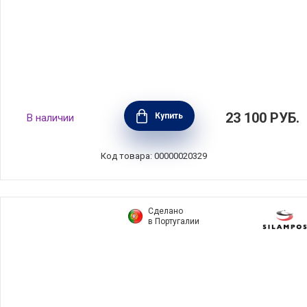
Ковш 2,4 л диаметр 20 см, материал
23 100
РУБ.
Купить
В наличии
нержавеющая сталь 18/10, цвет стальной,
Cristel, Франция, CWMC20
Код товара: 00000020329
Сделано
в Португалии