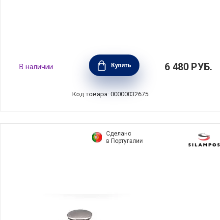
Ковш Chef Line 0,8 л, диаметр 14 см,
6 480
РУБ.
Купить
В наличии
нержавеющая сталь, Barazzoni, Италия,
163110014
Код товара: 00000032675
Сделано
в Португалии