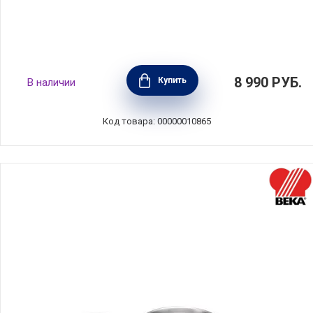
Ковш Polo 2,8 л диаметр 20 см,
8 990
РУБ.
Купить
В наличии
нержавеющая сталь, BEKA, Бельгия,
12036204
Код товара: 00000010865