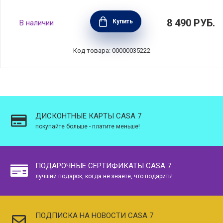
Ковшик CICLA 1,1 л, диаметр 14 см,
8 490
РУБ.
Купить
В наличии
нержавеющая сталь, BEKA, Бельгия, 101029
Код товара: 00000035222
ДИСКОНТНЫЕ КАРТЫ CASA 7
покупайте больше - платите меньше!
ПОДАРОЧНЫЕ СЕРТИФИКАТЫ CASA 7
лучший подарок, когда не знаете, что подарить!
ПОДПИСКА НА НОВОСТИ CASA 7