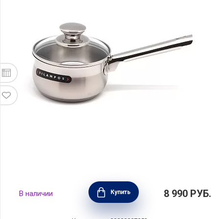
Ковшик Роял 1,1 л, 14 см, Silampos,
8 990
РУБ.
Купить
В наличии
633123VY1114