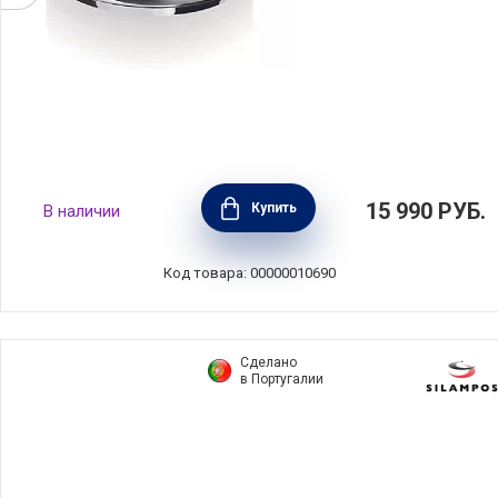
Ковш Chef 2,4 л диаметр 18 см,
15 990
РУБ.
Купить
В наличии
нержавеющая сталь 18/10, BEKA, Бельгия,
12066184
Код товара: 00000010690
Сделано
в Португалии