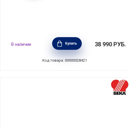
Набор из 3-х ковшиков Maestro,
38 990
РУБ.
Купить
В наличии
нержавеющая сталь, цвет стальной, BEKA,
Бельгия, 15026974
Код товара: 00000028421