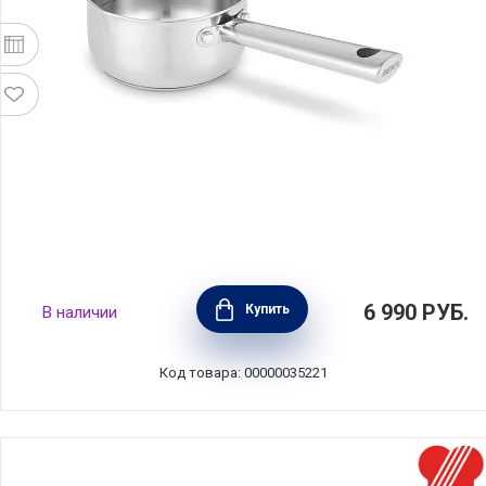
Ковшик CICLA 0,7 л, диаметр 12 см,
6 990
РУБ.
Купить
В наличии
нержавеющая сталь, BEKA, Бельгия, 101028
Код товара: 00000035221