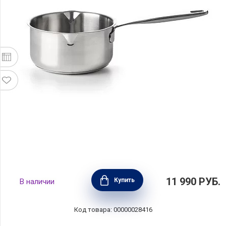
Ковшик Maestro 2 л, диаметр 16 см,
11 990
РУБ.
Купить
В наличии
нержавеющая сталь, цвет стальной, BEKA,
Бельгия, 15026164
Код товара: 00000028416